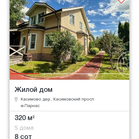
Жилой дом
Касимово дер., Касимовский просп.
м.Парнас
320 м
2
S дома
8 сот