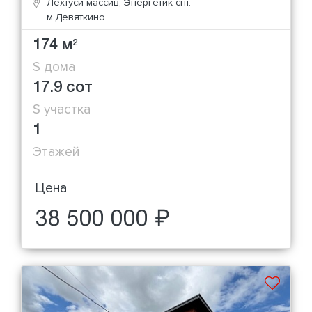
Лехтуси массив, Энергетик снт.
м.Девяткино
174 м
2
S дома
17.9 сот
S участка
1
Этажей
Цена
38 500 000 ₽