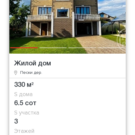
Жилой дом
Пески дер.
330 м
2
S дома
6.5 сот
S участка
3
Этажей