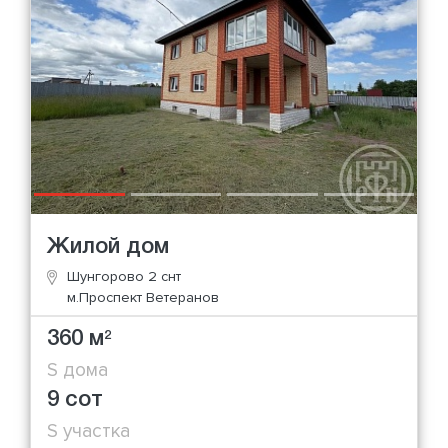
Жилой дом
Шунгорово 2 снт
м.Проспект Ветеранов
360 м
2
S дома
9 сот
S участка