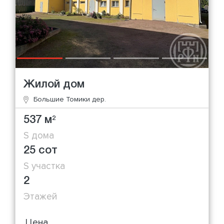
Жилой дом
Большие Томики дер.
537 м
2
S дома
25 сот
S участка
2
Этажей
Цена