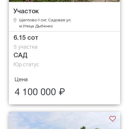
Участок
Щеглово-1 снт, Садовая ул.
м.Улица Дыбенко
6.15 сот
S участка
САД
Юр.статус
Цена
4 100 000 ₽