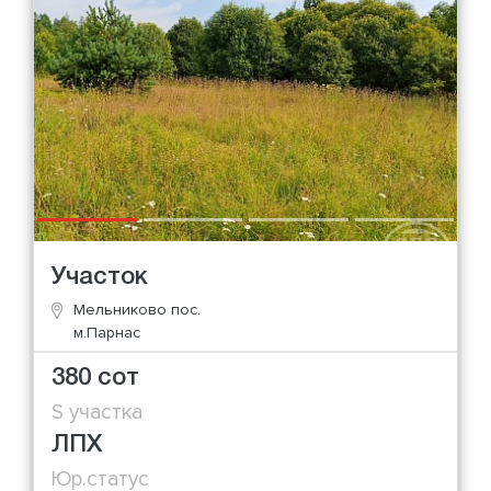
Участок
Мельниково пос.
м.Парнас
380 сот
S участка
ЛПХ
Юр.статус