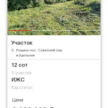
Участок
Рощино пос., Советский пер.
м.Удельная
12 сот
S участка
ИЖС
Юр.статус
Цена