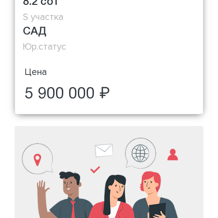
8.2 сот
S участка
САД
Юр.статус
Цена
5 900 000 ₽