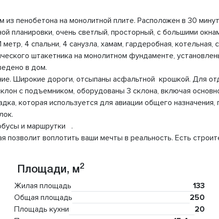
 из пенобетона на монолитной плите. Расположен в 30 мину
сной планировки, очень светлый, просторный, с большими окна
метр, 4 спальни, 4 санузла, хамам, гардеробная, котельная, 
ического штакетника на монолитном фундаменте, установлен
ведено в дом.
ие. Широкие дороги, отсыпаны асфальтной крошкой. Для отд
склон с подъемником, оборудованы 3 склона, включая основн
дка, которая используется для авиации общего назначения,
лок.
обусы и маршрутки .
я позволит воплотить ваши мечты в реальность. Есть строите
2
Площади, м
Жилая площадь
133
Общая площадь
250
Площадь кухни
20