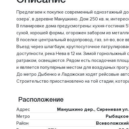
Предлагаем к покупке современный одноэтажный дом
озера`, в деревне Манушкино. Дом 250 кв. м, интере
В планировке дома предусмотрены: кухня-гостиная 51 
сухой, хорошей формы, огорожен забором из металл
В поселке центральный водопровод, газ, эл-во, все в
Въезд через шлагбаум, круглосуточное патрулирован
доступности, река Нева в 12 км. Зимой горнолыжный 
ратраком, освещаются .Рядом есть посадочная площа
и является популярным местом для воздушных прогу
До метро Дыбенко и Ладожская ходят рейсовые авт
Строительство приостановлено на той стадии, котора
Расположение
Адрес
Манушкино дер., Сиреневая ул.
Метро
Рыбацкое
Район
Всеволожский