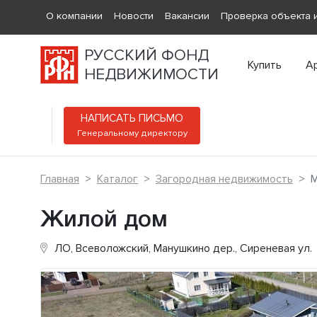
О компании
Новости
Вакансии
Проверка объекта и
РУССКИЙ ФОНД
Купить
А
НЕДВИЖИМОСТИ
НАПИСАТЬ ПИСЬМО
Генеральному директору
Главная
Каталог
Загородная недвижимость
М
Жилой дом
ЛО, Всеволожский, Манушкино дер., Сиреневая ул