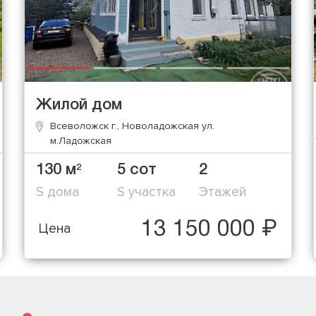
Жилой дом
Всеволожск г., Новоладожская ул.
м.Ладожская
130 м
5 сот
2
2
S дома
S участка
Этажей
13 150 000 ₽
Цена