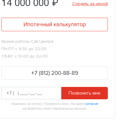
14 000 000 ₽
Следить за ценой
Ипотечный калькулятор
Время работы Call Центра:
ПН-ПТ с 9-30 до 22-00
СБ-ВС с 10-00 до 22-00
+7 (812) 200-88-89
Позвонить мне
Нажимая на кнопку «Позвонить мне», Вы даете
согласие
на обработку своих персональных данных.