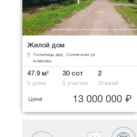
Жилой дом
Гостилицы дер., Солнечная ул.
м.Автово
47.9 м
30 сот
2
2
S дома
S участка
Этажей
13 000 000 ₽
Цена