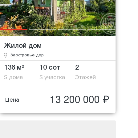
Жилой дом
Заостровье дер.
136 м
10 сот
2
2
S дома
S участка
Этажей
13 200 000 ₽
Цена