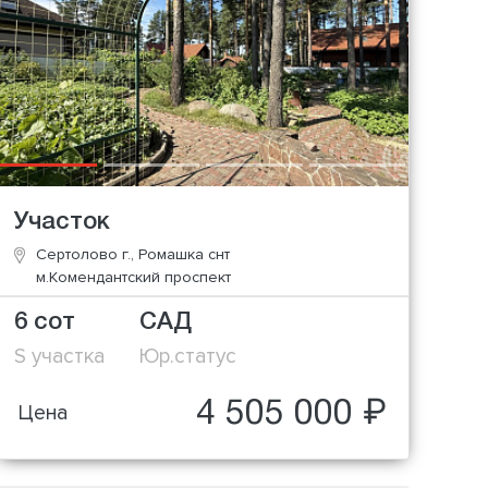
Участок
Сертолово г., Ромашка снт
м.Комендантский проспект
6 сот
САД
S участка
Юр.статус
4 505 000 ₽
Цена