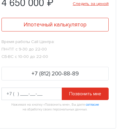
4 650 000 ₽
Следить за ценой
Ипотечный калькулятор
Время работы Call Центра:
ПН-ПТ с 9-30 до 22-00
СБ-ВС с 10-00 до 22-00
+7 (812) 200-88-89
Позвонить мне
Нажимая на кнопку «Позвонить мне», Вы даете
согласие
на обработку своих персональных данных.