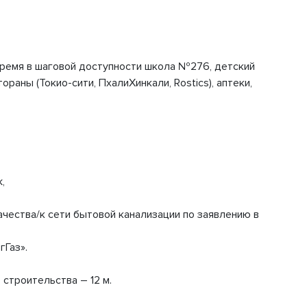
 время в шаговой доступности школа №276, детский
аны (Токио-сити, ПхалиХинкали, Rostics), аптеки,
,
чества/к сети бытовой канализации по заявлению в
гГаз».
строительства – 12 м.