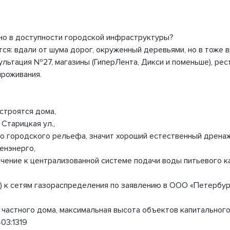
 но в доступности городской инфраструктуры?
тся: вдали от шума дорог, окруженный деревьями, но в тоже
ьтация №27, магазины (ГиперЛента, Дикси и поменьше), рестор
проживания.
строятся дома,
 Старицкая ул.,
но городского рельефа, значит хороший естественный дренаж
енэнерго,
ение к централизованной системе подачи воды питьевого ка
) к сетям газораспределения по заявлению в ООО «Петербур
 частного дома, максимальная высота объектов капитального 
03:1319