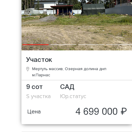
Участок
Мертуть массив, Озерная долина днп
м.Парнас
9 сот
САД
S участка
Юр.статус
4 699 000 ₽
Цена