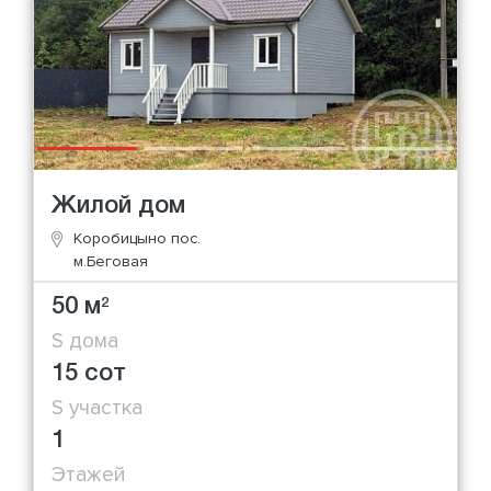
Жилой дом
Коробицыно пос.
м.Беговая
50 м
2
S дома
15 сот
S участка
1
Этажей