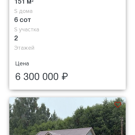
151 м
2
S дома
6 сот
S участка
2
Этажей
Цена
6 300 000 ₽