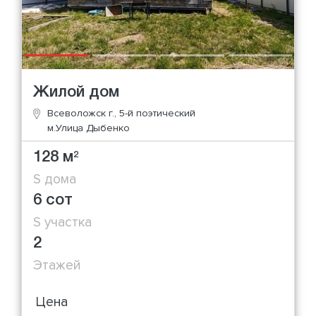
Жилой дом
Всеволожск г., 5-й поэтический
м.Улица Дыбенко
128 м
2
S дома
6 сот
S участка
2
Этажей
Цена