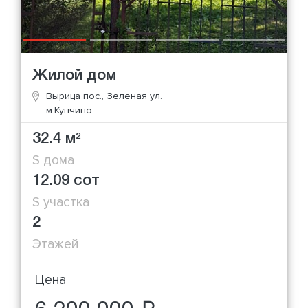
Жилой дом
Вырица пос., Зеленая ул.
м.Купчино
32.4 м
2
S дома
12.09 сот
S участка
2
Этажей
Цена