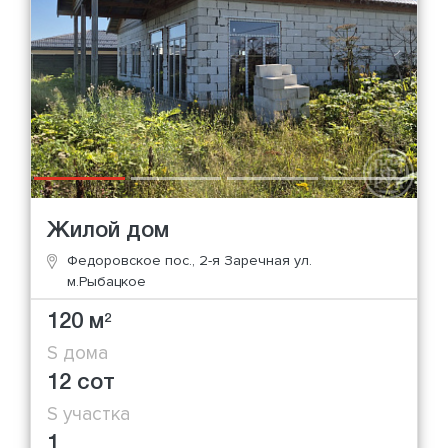
Жилой дом
Федоровское пос., 2-я Заречная ул.
м.Рыбацкое
120 м
2
S дома
12 сот
S участка
1