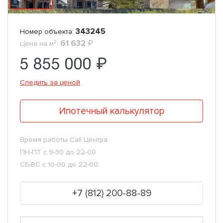
343245
Номер объекта:
2
:
61 632
₽
Цена на м
5 855 000 ₽
Следить за ценой
Ипотечный калькулятор
Время работы Call Центра:
ПН-ПТ с 9-30 до 22-00
СБ-ВС с 10-00 до 22-00
+7 (812) 200-88-89