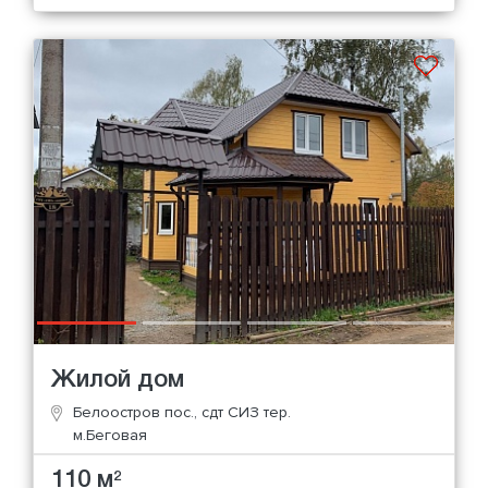
Жилой дом
Белоостров пос., сдт СИЗ тер.
м.Беговая
110 м
2