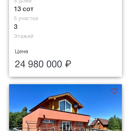
S дома
13 сот
S участка
3
Этажей
Цена
24 980 000 ₽