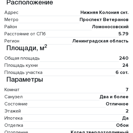
Расположение
Адрес
Нижняя Колония снт.
Метро
Проспект Ветеранов
Район
Ломоносовский
Расстояние от СПб
5.79
Регион
Ленинградская область
2
Площади, м
Общая площадь
240
Площадь кухни
24
Площадь участка
6 сот.
Параметры
Комнат
7
Санузел
Два и более
Состояние
Отличное
Этажей
2
Ипотека
Да
Отделка
Обои
Отопление
Котел твердотопливный