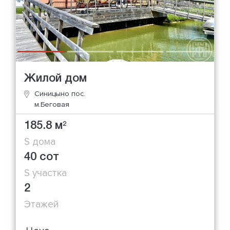
Жилой дом
Синицыно пос.
м.Беговая
185.8 м
2
S дома
40 сот
S участка
2
Этажей