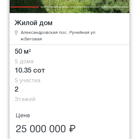
Жилой дом
Александровская пос., Ручейная ул.
м.Беговая
50 м
2
S дома
10.35 сот
S участка
2
Этажей
Цена
25 000 000 ₽