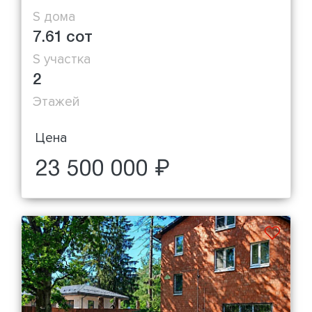
S дома
7.61 сот
S участка
2
Этажей
Цена
23 500 000 ₽