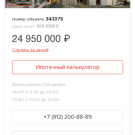
343375
Номер объекта:
2
:
103 958
₽
Цена на м
24 950 000 ₽
Следить за ценой
Ипотечный калькулятор
Время работы Call Центра:
ПН-ПТ с 9-30 до 22-00
СБ-ВС с 10-00 до 22-00
+7 (812) 200-88-89