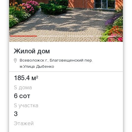
Жилой дом
Всеволожск г., Благовещенский пер.
м.Улица Дыбенко
185.4 м
2
S дома
6 сот
S участка
3
Этажей