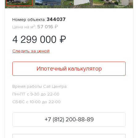
344037
Номер объекта:
2
:
57 016
₽
Цена на м
4 299 000 ₽
Следить за ценой
Ипотечный калькулятор
Время работы Call Центра:
ПН-ПТ с 9-30 до 22-00
СБ-ВС с 10-00 до 22-00
+7 (812) 200-88-89