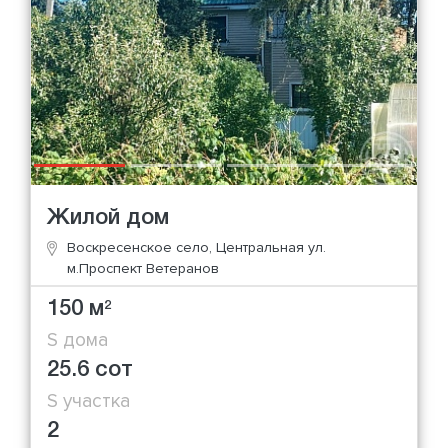
Жилой дом
Воскресенское село, Центральная ул.
м.Проспект Ветеранов
150 м
2
S дома
25.6 сот
S участка
2