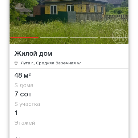
Жилой дом
Луга г., Средняя Заречная ул.
48 м
2
S дома
7 сот
S участка
1
Этажей