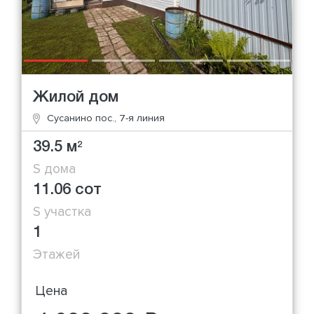
Жилой дом
Сусанино пос., 7-я линия
39.5 м
2
S дома
11.06 сот
S участка
1
Этажей
Цена