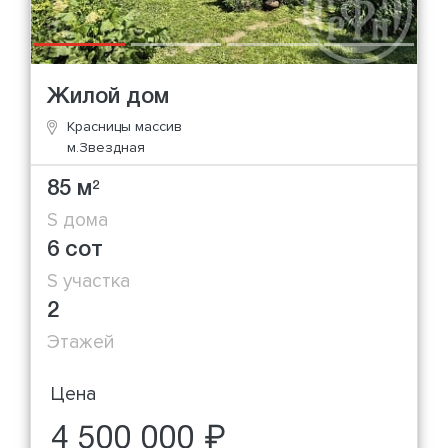
Жилой дом
Красницы массив
м.Звездная
85 м
2
S дома
6 сот
S участка
2
Этажей
Цена
4 500 000 ₽