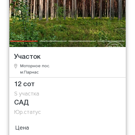
Участок
Моторное пос.
м.Парнас
12 сот
S участка
САД
Юр.статус
Цена