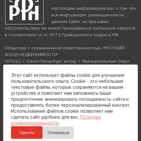
Настоящим информируем вас о том, что
вся информация, размещенная на
данном сайте, ни при каких
обстоятельствах не может признаваться публичной офертой
в соответствии со ст. 437.2 Гражданского кодекса РФ.
Общество с ограниченной ответственностью "РУССКИЙ
ФОНД НЕДВИЖИМОСТИ"
197022, г. Санкт-Петербург, вн.тер. г. Муниципальный Округ
Аптекарский Остров, ул. Петропавловская, дом 8, литера А,
помещение 26Н, комната 103
Этот сайт использует файлы cookie для улучшения
пользовательского опыта. Cookie - это небольшие
ИНН 7813672570 КПП 781301001 ОГРН 1237800058870
текстовые файлы, которые сохраняются на вашем
Политика конфиденциальности
Политика обработки
устройстве и помогают нам запоминать ваши
персональных данных
предпочтения, анализировать посещаемость сайта и
Телефон для связи:
предоставлять более персонализированный контент.
+7 (812) 200-99-98
Использование файлов cookie позволяет нам
сделать сайт удобнее для вас.
Политика
+7 (812) 200-88-89
конфиденциальности
Принять
Отказаться
Отправить сообщение