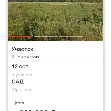
Участок
Рахья массив
12 сот
S участка
САД
Юр.статус
Цена