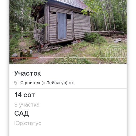
Участок
Строитель(п.Лейпясуо) снт
14 сот
S участка
САД
Юр.статус