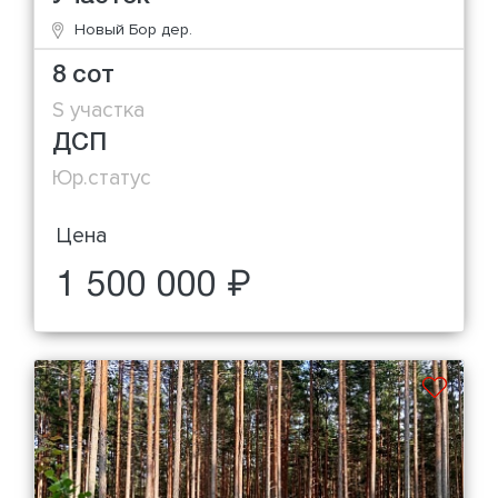
Новый Бор дер.
8 сот
S участка
ДСП
Юр.статус
Цена
1 500 000 ₽