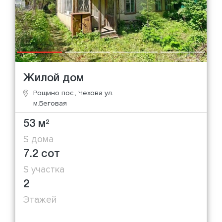
Жилой дом
Рощино пос., Чехова ул.
м.Беговая
53 м
2
S дома
7.2 сот
S участка
2
Этажей