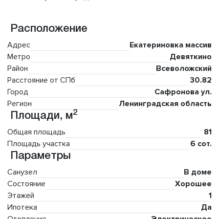
Расположение
Адрес
Екатериновка массив
Метро
Девяткино
Район
Всеволожский
Расстояние от СПб
30.82
Город
Сафронова ул.
Регион
Ленинградская область
2
Площади, м
Общая площадь
81
Площадь участка
6 сот.
Параметры
Санузел
В доме
Состояние
Хорошее
Этажей
1
Ипотека
Да