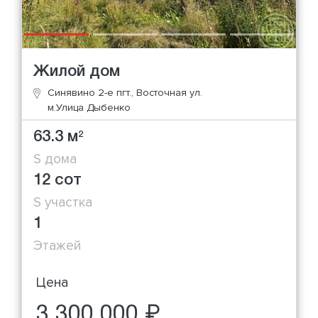
Жилой дом
Синявино 2-е пгт., Восточная ул.
м.Улица Дыбенко
63.3 м
2
S дома
12 сот
S участка
1
Этажей
Цена
3 300 000 ₽