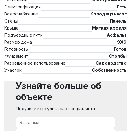
Отопление
Электрическое
Электрификация
Есть
Водоснабжение
Колодец+насос
Стены
Панель
Крыша
Мягкая кровля
Подъездные пути
Асфальт
Размер дома
9Х9
Готовность
Готов
Фундамент
Столбы
Разрешенное использование
Садоводство
Участок
Собственность
Узнайте больше об
объекте
Получите консультацию специалиста