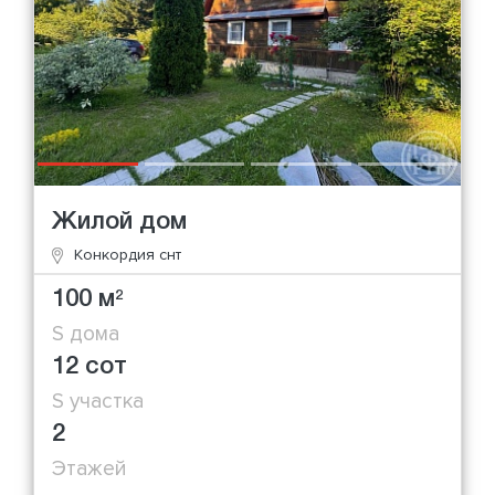
Жилой дом
Конкордия снт
100 м
2
S дома
12 сот
S участка
2
Этажей