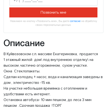
Позвонить мне
Нажимая на кнопку «Позвонить мне», Вы даете
согласие
на обработку
своих персональных данных.
Описание
В Куйвозовском с.п. массиве Екатериновка, продается
1 этажный жилой дом\ под внутреннюю отделку\ на
высоком ,частично огороженном, сухом участке.
Окна Стеклопакеты.
Сделан колодец + насос, вода и канализация заведены в
дом , электричество -15 кв.
На участке небольшая времянка с отоплением и
удобствами есть интернет.
Остановка автобуса- 10 мин пешком, до леса 3 мин
пешком .Срочная продажа !ТОРГ