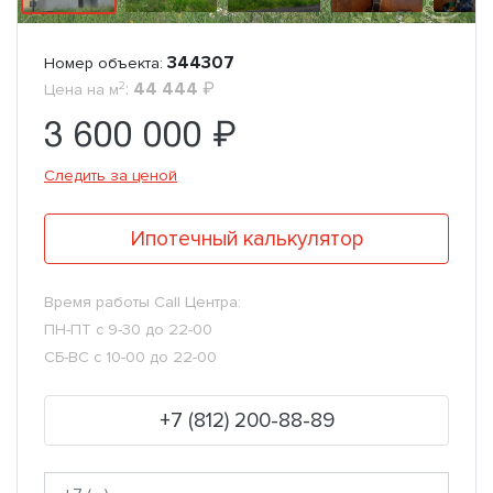
344307
Номер объекта:
2
:
44 444
₽
Цена на м
3 600 000 ₽
Следить за ценой
Ипотечный калькулятор
Время работы Call Центра:
ПН-ПТ с 9-30 до 22-00
СБ-ВС с 10-00 до 22-00
+7 (812) 200-88-89