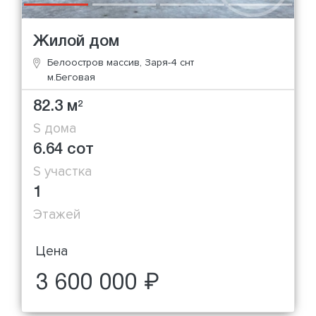
Жилой дом
Белоостров массив, Заря-4 снт
м.Беговая
82.3 м
2
S дома
6.64 сот
S участка
1
Этажей
Цена
3 600 000 ₽