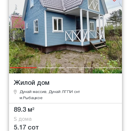
Жилой дом
Дунай массив, Дунай ЛГПИ снт
м.Рыбацкое
89.3 м
2
S дома
5.17 сот