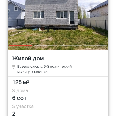
Жилой дом
Всеволожск г., 5-й поэтический
м.Улица Дыбенко
128 м
2
S дома
6 сот
S участка
2