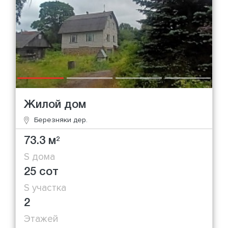
Жилой дом
Березняки дер.
73.3 м
2
S дома
25 сот
S участка
2
Этажей