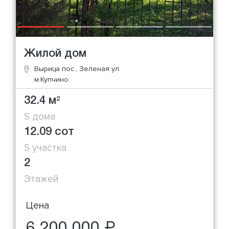
Жилой дом
Вырица пос., Зеленая ул.
м.Купчино
32.4 м
2
S дома
12.09 сот
S участка
2
Этажей
Цена
6 200 000 ₽