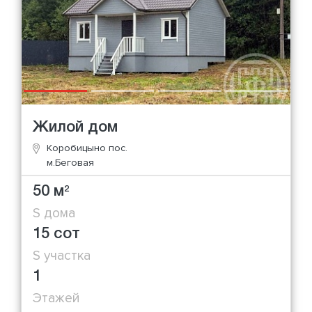
Жилой дом
Коробицыно пос.
м.Беговая
50 м
2
S дома
15 сот
S участка
1
Этажей