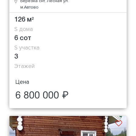
Березка снт, Лесная ул.
м.Автово
126 м
2
S дома
6 сот
S участка
3
Этажей
Цена
6 800 000 ₽