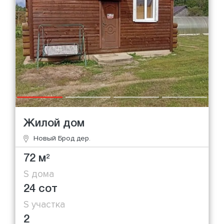
Жилой дом
Новый Брод дер.
72 м
2
S дома
24 сот
S участка
2