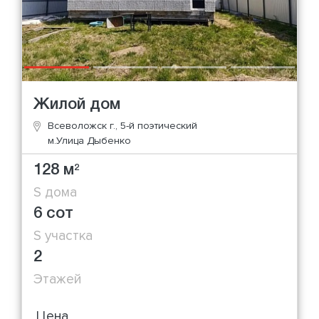
Жилой дом
Всеволожск г., 5-й поэтический
м.Улица Дыбенко
128 м
2
S дома
6 сот
S участка
2
Этажей
Цена