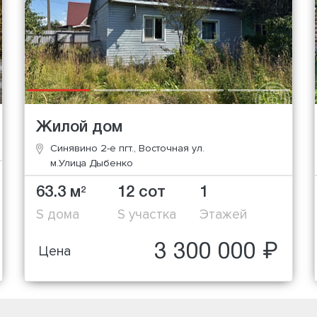
Жилой дом
Синявино 2-е пгт., Восточная ул.
м.Улица Дыбенко
63.3 м
12 сот
1
2
S дома
S участка
Этажей
3 300 000 ₽
Цена