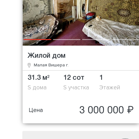
Жилой дом
Малая Вишера г.
31.3 м
12 сот
1
2
S дома
S участка
Этажей
3 000 000 ₽
Цена