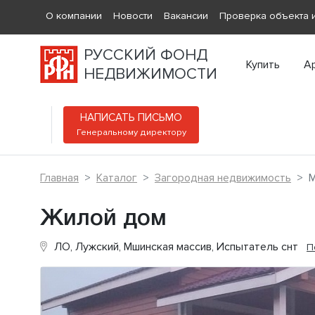
О компании
Новости
Вакансии
Проверка объекта и
РУССКИЙ ФОНД
Купить
А
НЕДВИЖИМОСТИ
НАПИСАТЬ ПИСЬМО
Генеральному директору
Главная
Каталог
Загородная недвижимость
М
Жилой дом
ЛО, Лужский, Мшинская массив, Испытатель снт
П