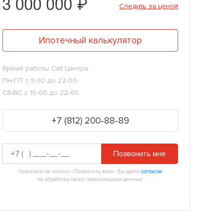
3 000 000 ₽
Следить за ценой
Ипотечный калькулятор
Время работы Call Центра:
ПН-ПТ с 9-30 до 22-00
СБ-ВС с 10-00 до 22-00
+7 (812) 200-88-89
Позвонить мне
Нажимая на кнопку «Позвонить мне», Вы даете
согласие
на обработку своих персональных данных.