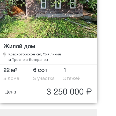
Жилой дом
Красногорское снт, 13-я линия
м.Проспект Ветеранов
22 м
6 сот
1
2
S дома
S участка
Этажей
3 250 000 ₽
Цена