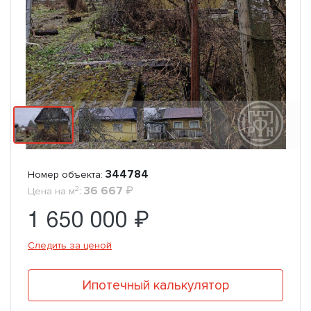
344784
Номер объекта:
2
:
36 667
₽
Цена на м
1 650 000 ₽
Следить за ценой
Ипотечный калькулятор