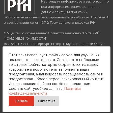
Настоящим информируем вас о том, что
вся информация, размещенная на
данном сайте, ни при каких
обстоятельствах не может признаваться публичной офертой
в соответствии со ст. 437.2 Гражданского кодекса РФ.
Общество с ограниченной ответственностью "РУССКИЙ
ФОНД НЕДВИЖИМОСТИ"
197022, г. Санкт-Петербург, вн.тер. г. Муниципальный Округ
Аптекарский Остров, ул. Петропавловская, дом 8, литера А,
помещение 26Н, комната 103
Этот сайт использует файлы cookie для улучшения
ИНН 7813672570 КПП 781301001 ОГРН 1237800058870
пользовательского опыта. Cookie - это небольшие
текстовые файлы, которые сохраняются на вашем
Политика конфиденциальности
Политика обработки
устройстве и помогают нам запоминать ваши
персональных данных
предпочтения, анализировать посещаемость сайта и
Телефон для связи:
предоставлять более персонализированный контент.
+7 (812) 200-99-98
Использование файлов cookie позволяет нам
сделать сайт удобнее для вас.
Политика
+7 (812) 200-88-89
конфиденциальности
Принять
Отказаться
Отправить сообщение