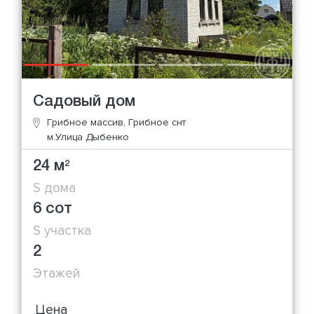
Садовый дом
Грибное массив, Грибное снт
м.Улица Дыбенко
24 м
2
S дома
6 сот
S участка
2
Этажей
Цена