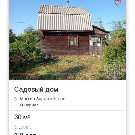
Садовый дом
Массив Заречный пос.
м.Парнас
30 м
2
S дома