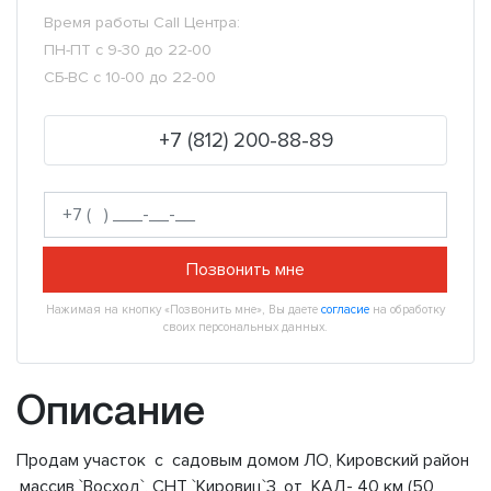
Время работы Call Центра:
ПН-ПТ с 9-30 до 22-00
СБ-ВС с 10-00 до 22-00
+7 (812) 200-88-89
Позвонить мне
Нажимая на кнопку «Позвонить мне», Вы даете
согласие
на обработку
своих персональных данных.
Описание
Продам участок с садовым домом ЛО, Кировский район
,массив `Восход`, СНТ `Кировиц`3, от КАД- 40 км (50