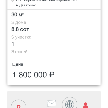
СНТ Боровое-1 массива Боровое тер.
м.Девяткино
30 м
2
S дома
8.8 сот
S участка
1
Этажей
Цена
1 800 000 ₽