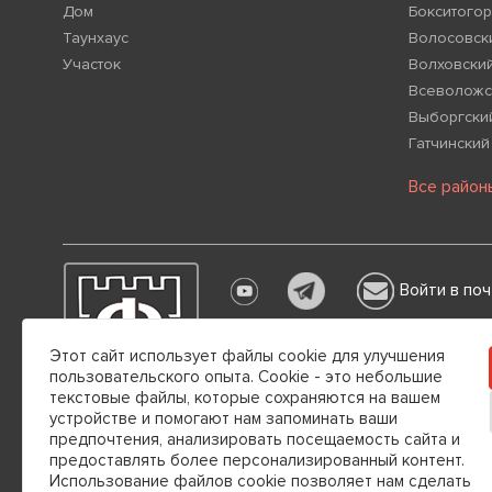
Дом
Бокситогор
Таунхаус
Волосовск
Участок
Волховски
Всеволожс
Выборгски
Гатчинский
Все район
Войти в поч
Настоящим информируем вас о том,
Этот сайт использует файлы cookie для улучшения
каких обстоятельствах не может пр
пользовательского опыта. Cookie - это небольшие
Гражданского кодекса РФ.
текстовые файлы, которые сохраняются на вашем
устройстве и помогают нам запоминать ваши
Общество с ограниченной ответственностью "РУССК
предпочтения, анализировать посещаемость сайта и
197022, г. Санкт-Петербург, вн.тер. г. Муниципальный Окр
предоставлять более персонализированный контент.
помещение 26Н, комната 103
Использование файлов cookie позволяет нам сделать