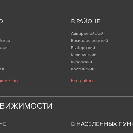
О
В РАЙОНЕ
Адмиралтейский
йская
Василеостровский
ская
Выборгский
Калининский
Кировский
ая
Колпинский
ии метро
Все районы
ДВИЖИМОСТИ
НЕ
В НАСЕЛЕННЫХ ПУН