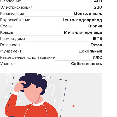
Отопление
АГВ
Электрификация
220
Канализация
Центр. канал.
Водоснабжение
Центр. водопровод
Стены
Кирпич
Крыша
Металлочерепица
Размер дома
15*15
Готовность
Готов
Фундамент
Цокольный
Разрешенное использование
ИЖС
Участок
Собственность