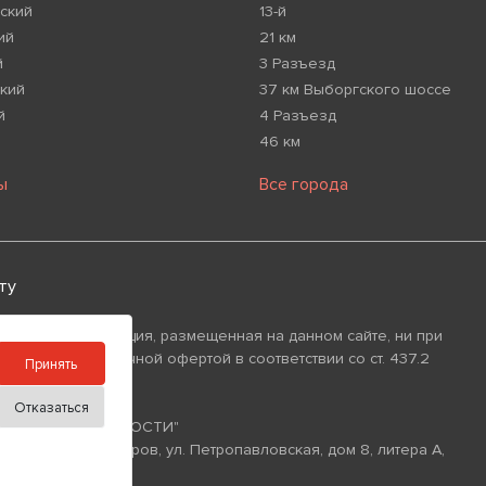
ский
13-й
ий
21 км
й
3 Разъезд
кий
37 км Выборгского шоссе
й
4 Разъезд
46 км
ы
Все города
ту
 что вся информация, размещенная на данном сайте, ни при
изнаваться публичной офертой в соответствии со ст. 437.2
Принять
Отказаться
ИЙ ФОНД НЕДВИЖИМОСТИ"
уг Аптекарский Остров, ул. Петропавловская, дом 8, литера А,