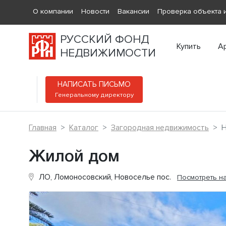
О компании
Новости
Вакансии
Проверка объекта и
РУССКИЙ ФОНД
Купить
А
НЕДВИЖИМОСТИ
НАПИСАТЬ ПИСЬМО
Генеральному директору
Главная
Каталог
Загородная недвижимость
Н
Жилой дом
ЛО, Ломоносовский, Новоселье пос.
Посмотреть на