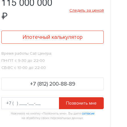
115 000 000
Следить за ценой
₽
Ипотечный калькулятор
Время работы Call Центра:
ПН-ПТ с 9-30 до 22-00
СБ-ВС с 10-00 до 22-00
+7 (812) 200-88-89
Позвонить мне
Нажимая на кнопку «Позвонить мне», Вы даете
согласие
на обработку своих персональных данных.