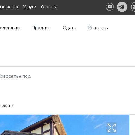
 клиента
Услуги
Отзывы
рендовать
Продать
Сдать
Контакты
овоселье пос.
 карте