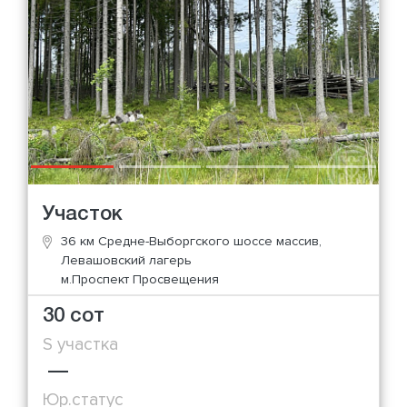
Участок
36 км Средне-Выборгского шоссе массив,
Левашовский лагерь
м.Проспект Просвещения
30 сот
S участка
—
Юр.статус