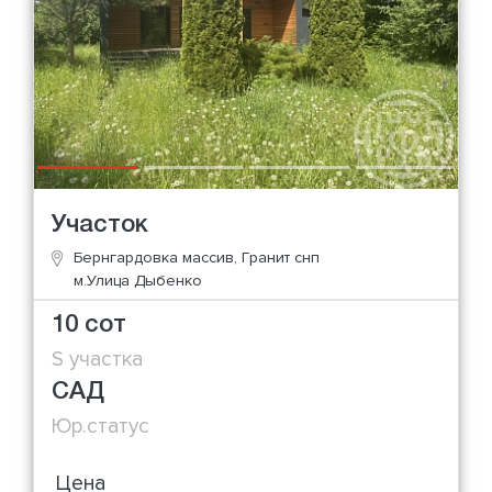
Участок
Бернгардовка массив, Гранит снп
м.Улица Дыбенко
10 сот
S участка
САД
Юр.статус
Цена