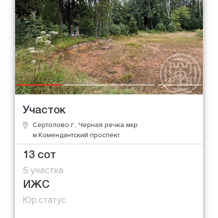
Участок
Сертолово г., Черная речка мкр
м.Комендантский проспект
13 сот
S участка
ИЖС
Юр.статус