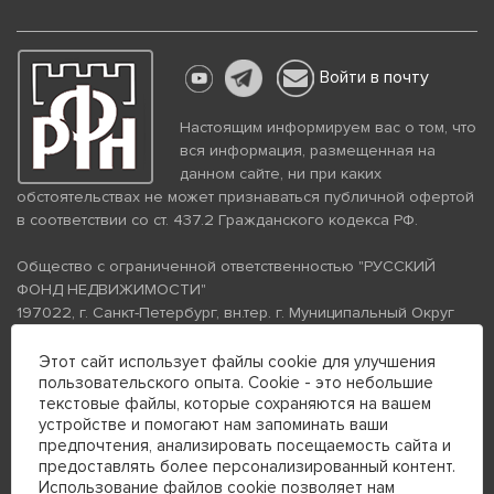
Войти в почту
Настоящим информируем вас о том, что
вся информация, размещенная на
данном сайте, ни при каких
обстоятельствах не может признаваться публичной офертой
в соответствии со ст. 437.2 Гражданского кодекса РФ.
Общество с ограниченной ответственностью "РУССКИЙ
ФОНД НЕДВИЖИМОСТИ"
197022, г. Санкт-Петербург, вн.тер. г. Муниципальный Округ
Аптекарский Остров, ул. Петропавловская, дом 8, литера А,
помещение 26Н, комната 103
Этот сайт использует файлы cookie для улучшения
пользовательского опыта. Cookie - это небольшие
ИНН 7813672570 КПП 781301001 ОГРН 1237800058870
текстовые файлы, которые сохраняются на вашем
Политика конфиденциальности
Политика обработки
устройстве и помогают нам запоминать ваши
персональных данных
предпочтения, анализировать посещаемость сайта и
Телефон для связи:
предоставлять более персонализированный контент.
+7 (812) 200-99-98
Использование файлов cookie позволяет нам