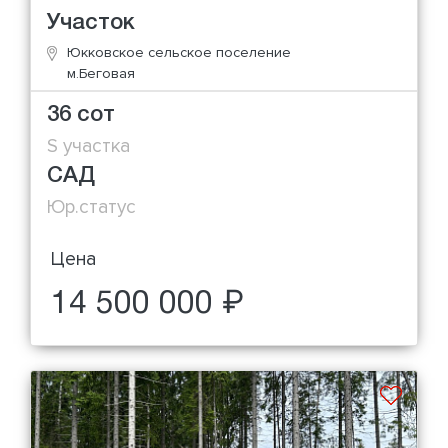
Участок
Юкковское сельское поселение
м.Беговая
36 сот
S участка
САД
Юр.статус
Цена
14 500 000 ₽