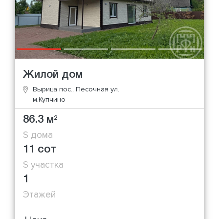
Жилой дом
Вырица пос., Песочная ул.
м.Купчино
86.3 м
2
S дома
11 сот
S участка
1
Этажей