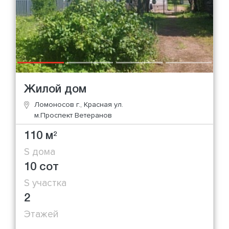
Жилой дом
Ломоносов г., Красная ул.
м.Проспект Ветеранов
110 м
2
S дома
10 сот
S участка
2
Этажей