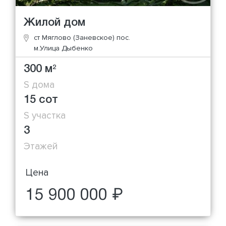
Жилой дом
ст Мяглово (Заневское) пос.
м.Улица Дыбенко
300 м
2
S дома
15 сот
S участка
3
Этажей
Цена
15 900 000 ₽