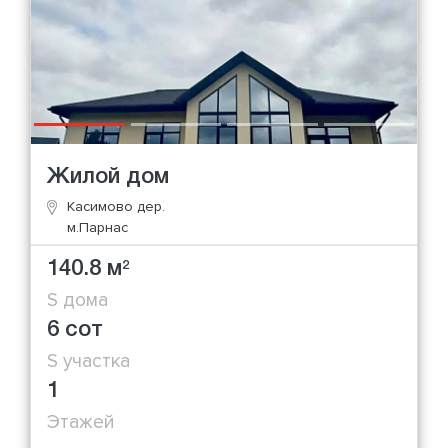
Жилой дом
Касимово дер.
м.Парнас
140.8 м
2
S дома
6 сот
S участка
1
Этажей