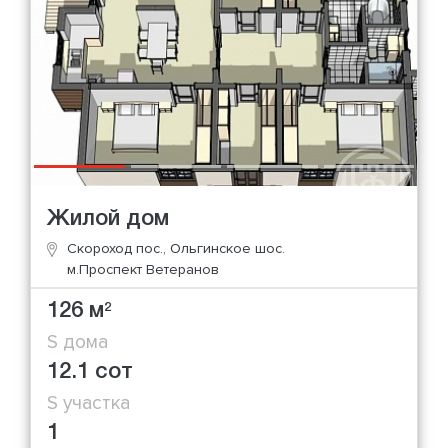
Жилой дом
Скороход пос., Ольгинское шос.
м.Проспект Ветеранов
126 м
2
S дома
12.1 сот
S участка
1