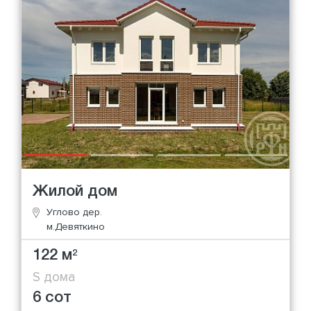
Жилой дом
Углово дер.
м.Девяткино
122 м
2
S дома
6 сот