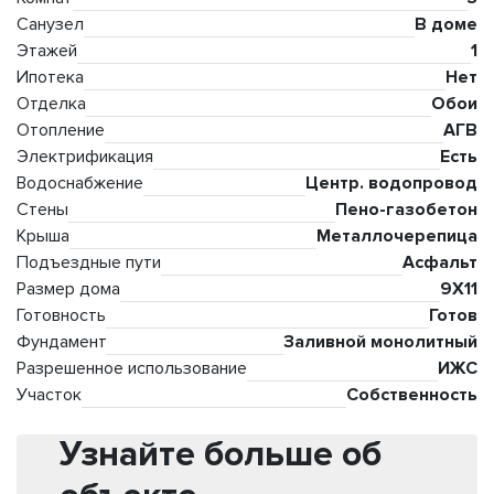
Санузел
В доме
Этажей
1
Ипотека
Нет
Отделка
Обои
Отопление
АГВ
Электрификация
Есть
Водоснабжение
Центр. водопровод
Стены
Пено-газобетон
Крыша
Металлочерепица
Подъездные пути
Асфальт
Размер дома
9Х11
Готовность
Готов
Фундамент
Заливной монолитный
Разрешенное использование
ИЖС
Участок
Собственность
Узнайте больше об