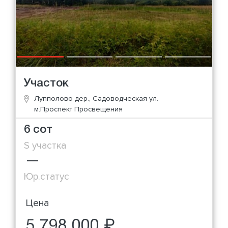
Участок
Лупполово дер., Садоводческая ул.
м.Проспект Просвещения
6 сот
S участка
—
Юр.статус
Цена
5 798 000 ₽