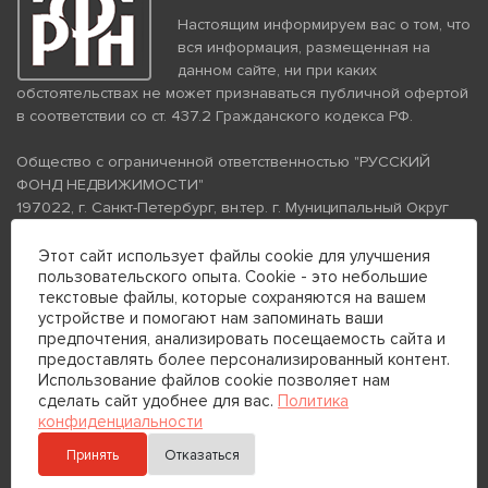
Настоящим информируем вас о том, что
вся информация, размещенная на
данном сайте, ни при каких
обстоятельствах не может признаваться публичной офертой
в соответствии со ст. 437.2 Гражданского кодекса РФ.
Общество с ограниченной ответственностью "РУССКИЙ
ФОНД НЕДВИЖИМОСТИ"
197022, г. Санкт-Петербург, вн.тер. г. Муниципальный Округ
Аптекарский Остров, ул. Петропавловская, дом 8, литера А,
помещение 26Н, комната 103
Этот сайт использует файлы cookie для улучшения
пользовательского опыта. Cookie - это небольшие
ИНН 7813672570 КПП 781301001 ОГРН 1237800058870
текстовые файлы, которые сохраняются на вашем
Политика конфиденциальности
Политика обработки
устройстве и помогают нам запоминать ваши
персональных данных
предпочтения, анализировать посещаемость сайта и
Телефон для связи:
предоставлять более персонализированный контент.
+7 (812) 200-99-98
Использование файлов cookie позволяет нам
сделать сайт удобнее для вас.
Политика
+7 (812) 200-88-89
конфиденциальности
Принять
Отказаться
Отправить сообщение