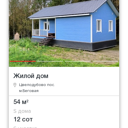
Жилой дом
Цвелодубово пос.
м.Беговая
54 м
2
S дома
12 сот