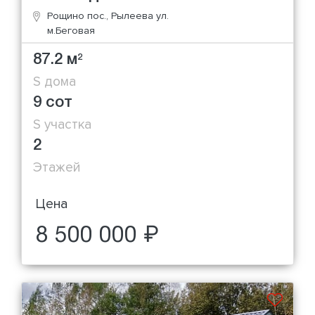
Рощино пос., Рылеева ул.
м.Беговая
87.2 м
2
S дома
9 сот
S участка
2
Этажей
Цена
8 500 000 ₽