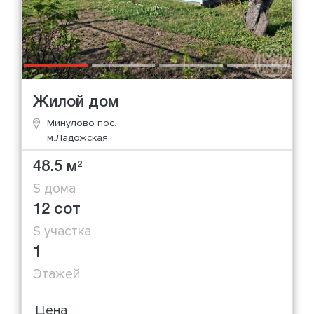
Жилой дом
Минулово пос.
м.Ладожская
48.5 м
2
S дома
12 сот
S участка
1
Этажей
Цена