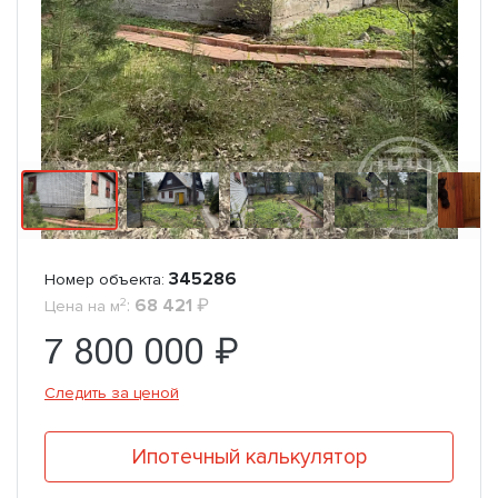
345286
Номер объекта:
2
:
68 421
₽
Цена на м
7 800 000 ₽
Следить за ценой
Ипотечный калькулятор