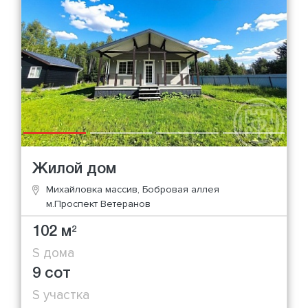
Жилой дом
Михайловка массив, Бобровая аллея
м.Проспект Ветеранов
102 м
2
S дома
9 сот
S участка