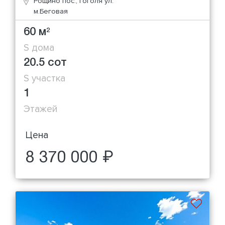
Рощино пос., Гоголя ул.
м.Беговая
60 м
2
S дома
20.5 сот
S участка
1
Этажей
Цена
8 370 000 ₽