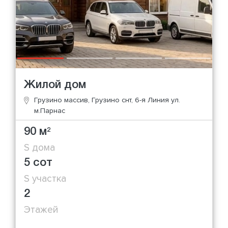
Жилой дом
Грузино массив, Грузино снт, 6-я Линия ул.
м.Парнас
90 м
2
S дома
5 сот
S участка
2
Этажей