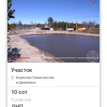
Участок
Борисова Грива массив
м.Девяткино
10 сот
S участка
ДНП