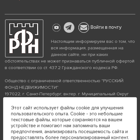
Войти в почту
Настоящим информируем вас о том, что
вся информация, размещенная на
данном сайте, ни при каких
обстоятельствах не может признаваться публичной офертой
в соответствии со ст. 437.2 Гражданского кодекса РФ.
Общество с ограниченной ответственностью "РУССКИЙ
ФОНД НЕДВИЖИМОСТИ"
197022, г. Санкт-Петербург, вн.тер. г. Муниципальный Округ
Аптекарский Остров, ул. Петропавловская, дом 8, литера А,
помещение 26Н, комната 103
Этот сайт использует файлы cookie для улучшения
пользовательского опыта. Cookie - это небольшие
ИНН 7813672570 КПП 781301001 ОГРН 1237800058870
текстовые файлы, которые сохраняются на вашем
Политика конфиденциальности
Политика обработки
устройстве и помогают нам запоминать ваши
персональных данных
предпочтения, анализировать посещаемость сайта и
Телефон для связи:
предоставлять более персонализированный контент.