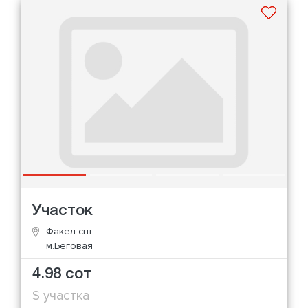
Участок
Факел снт.
м.Беговая
4.98 сот
S участка