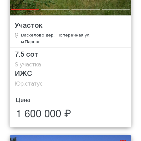
Участок
Васкелово дер., Поперечная ул.
м.Парнас
7.5 сот
S участка
ИЖС
Юр.статус
Цена
1 600 000 ₽