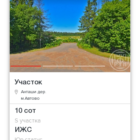
Участок
Анташи дер.
м.Автово
10 сот
S участка
ИЖС
Юр.статус