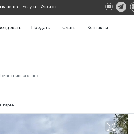
 клиента
Услуги
Отзывы
рендовать
Продать
Сдать
Контакты
риветнинское пос.
а карте