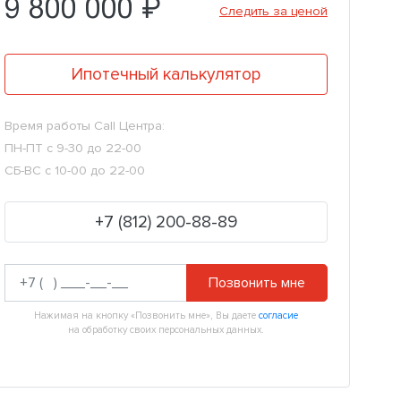
9 800 000 ₽
Следить за ценой
Ипотечный калькулятор
Время работы Call Центра:
ПН-ПТ с 9-30 до 22-00
СБ-ВС с 10-00 до 22-00
+7 (812) 200-88-89
Позвонить мне
Нажимая на кнопку «Позвонить мне», Вы даете
согласие
на обработку своих персональных данных.