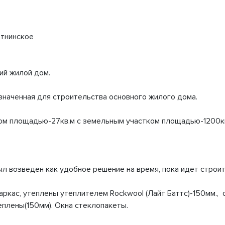
етнинское
ий жилой дом.
значенная для строительства основного жилого дома.
ом площадью-27кв.м с земельным участком площадью-1200кв.
л возведен как удобное решение на время, пока идет строи
ркас, утеплены утеплителем Rockwool (Лайт Баттс)-150мм., 
плены(150мм). Окна стеклопакеты.