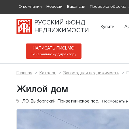
О компании
Новости
Вакансии
Проверка объекта и
РУССКИЙ ФОНД
Купить
А
НЕДВИЖИМОСТИ
НАПИСАТЬ ПИСЬМО
Генеральному директору
Главная
Каталог
Загородная недвижимость
П
Жилой дом
ЛО, Выборгский, Приветнинское пос.
Посмотреть н