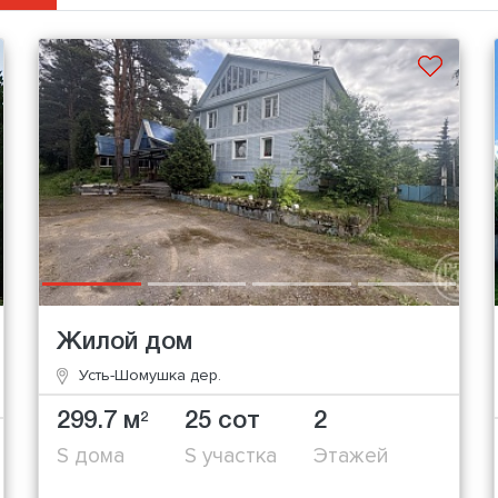
Жилой дом
Усть-Шомушка дер.
299.7 м
25 сот
2
2
S дома
S участка
Этажей