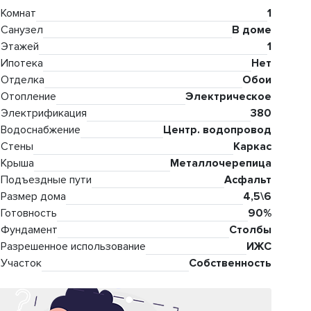
Комнат
1
Санузел
В доме
Этажей
1
Ипотека
Нет
Отделка
Обои
Отопление
Электрическое
Электрификация
380
Водоснабжение
Центр. водопровод
Стены
Каркас
Крыша
Металлочерепица
Подъездные пути
Асфальт
Размер дома
4,5\6
Готовность
90%
Фундамент
Столбы
Разрешенное использование
ИЖС
Участок
Собственность