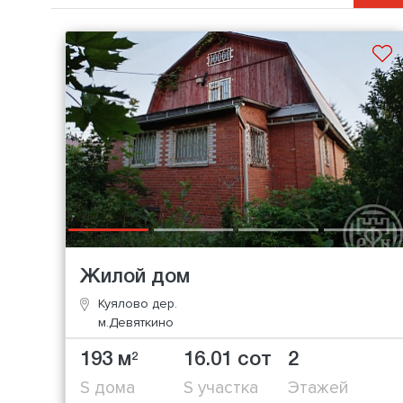
Жилой дом
Куялово дер.
м.Девяткино
193 м
16.01 сот
2
2
S дома
S участка
Этажей