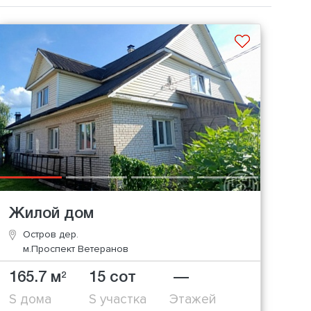
Жилой дом
Остров дер.
м.Проспект Ветеранов
165.7 м
15 сот
—
2
S дома
S участка
Этажей