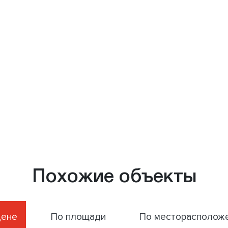
Похожие объекты
цене
По площади
По месторасполож