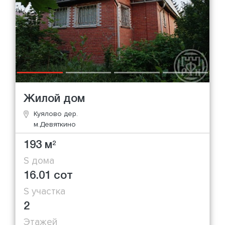
Жилой дом
Куялово дер.
м.Девяткино
193 м
2
S дома
16.01 сот
S участка
2
Этажей