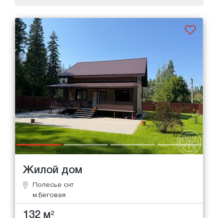
Жилой дом
Полесье снт
м.Беговая
132 м
2