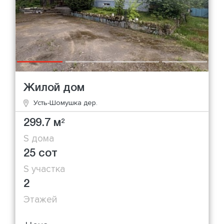
Жилой дом
Усть-Шомушка дер.
299.7 м
2
S дома
25 сот
S участка
2
Этажей