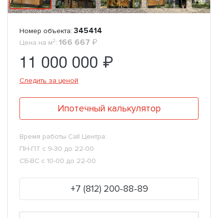
345414
Номер объекта:
2
:
166 667
₽
Цена на м
11 000 000 ₽
Следить за ценой
Ипотечный калькулятор
Время работы Call Центра:
ПН-ПТ с 9-30 до 22-00
СБ-ВС с 10-00 до 22-00
+7 (812) 200-88-89