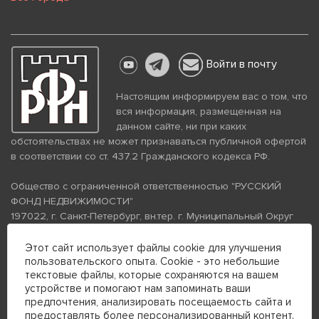
Войти в почту
Настоящим информируем вас о том, что
вся информация, размещенная на
данном сайте, ни при каких
обстоятельствах не может признаваться публичной офертой
в соответствии со ст. 437.2 Гражданского кодекса РФ.
Общество с ограниченной ответственностью "РУССКИЙ
ФОНД НЕДВИЖИМОСТИ"
197022, г. Санкт-Петербург, вн.тер. г. Муниципальный Округ
Аптекарский Остров, ул. Петропавловская, дом 8, литера А,
помещение 26Н, комната 103
Этот сайт использует файлы cookie для улучшения
пользовательского опыта. Cookie - это небольшие
ИНН 7813672570 КПП 781301001 ОГРН 1237800058870
текстовые файлы, которые сохраняются на вашем
Политика конфиденциальности
Политика обработки
устройстве и помогают нам запоминать ваши
персональных данных
предпочтения, анализировать посещаемость сайта и
Телефон для связи:
предоставлять более персонализированный контент.