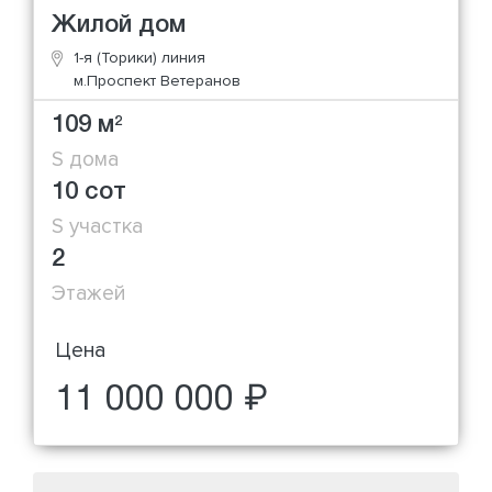
Жилой дом
1-я (Торики) линия
м.Проспект Ветеранов
109 м
2
S дома
10 сот
S участка
2
Этажей
Цена
11 000 000 ₽