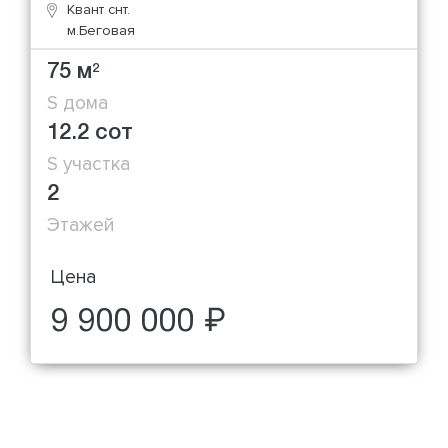
Квант снт.
м.Беговая
75 м
2
S дома
12.2 сот
S участка
2
Этажей
Цена
9 900 000 ₽