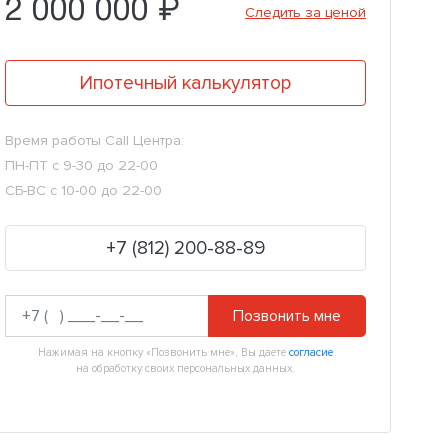
2 000 000 ₽
Следить за ценой
Ипотечный калькулятор
Время работы Call Центра:
ПН-ПТ с 9-30 до 22-00
СБ-ВС с 10-00 до 22-00
+7 (812) 200-88-89
Позвонить мне
Нажимая на кнопку «Позвонить мне», Вы даете
согласие
на обработку своих персональных данных.