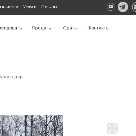
 клиента
Услуги
Отзывы
рендовать
Продать
Сдать
Контакты
урово дер.