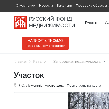
О компании
Новости
Вакансии
Проверка объекта и
РУССКИЙ ФОНД
Купить
А
НЕДВИЖИМОСТИ
НАПИСАТЬ ПИСЬМО
Генеральному директору
Главная
Каталог
Загородная недвижимость
Т
Участок
ЛО, Лужский, Турово дер.
Посмотреть на карте