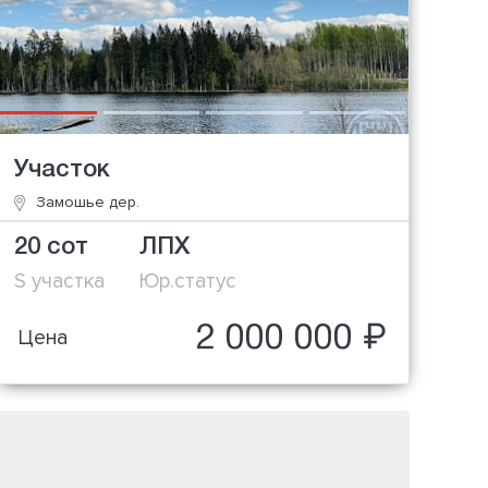
Участок
Замошье дер.
20 сот
ЛПХ
S участка
Юр.статус
2 000 000 ₽
Цена