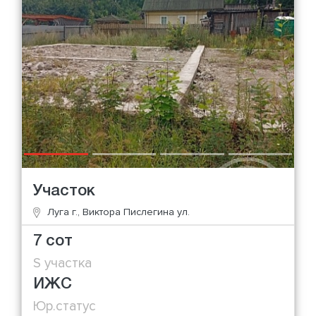
Участок
Луга г., Виктора Пислегина ул.
7 сот
S участка
ИЖС
Юр.статус