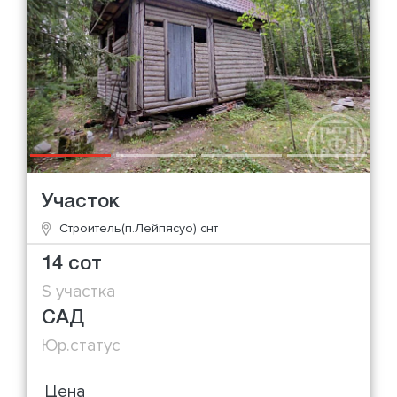
Участок
Строитель(п.Лейпясуо) снт
14 сот
S участка
САД
Юр.статус
Цена