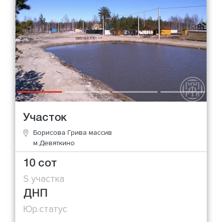
Участок
Борисова Грива массив
м.Девяткино
10 сот
S участка
ДНП
Юр.статус