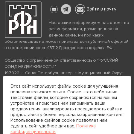
Войти в почту
Настоящим информируем вас о том, что
вся информация, размещенная на
данном сайте, ни при каких
обстоятельствах не может признаваться публичной офертой
в соответствии со ст. 437.2 Гражданского кодекса РФ.
Общество с ограниченной ответственностью "РУССКИЙ
ФОНД НЕДВИЖИМОСТИ"
197022, г. Санкт-Петербург, вн.тер. г. Муниципальный Округ
Аптекарский Остров, ул. Петропавловская, дом 8, литера А,
помещение 26Н, комната 103
Этот сайт использует файлы cookie для улучшения
пользовательского опыта. Cookie - это небольшие
ИНН 7813672570 КПП 781301001 ОГРН 1237800058870
текстовые файлы, которые сохраняются на вашем
Политика конфиденциальности
Политика обработки
устройстве и помогают нам запоминать ваши
персональных данных
предпочтения, анализировать посещаемость сайта и
Телефон для связи:
предоставлять более персонализированный контент.
+7 (812) 200-99-98
Использование файлов cookie позволяет нам
сделать сайт удобнее для вас.
Политика
+7 (812) 200-88-89
конфиденциальности