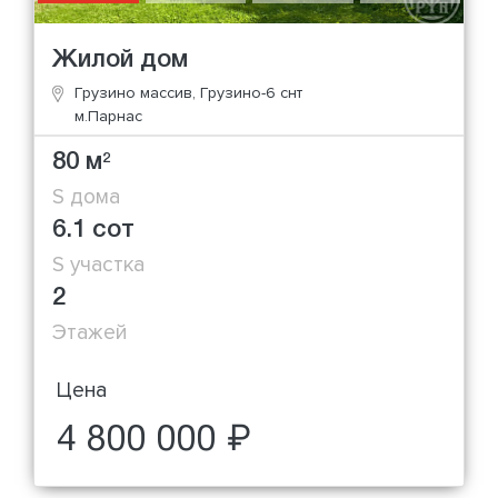
Жилой дом
Грузино массив, Грузино-6 снт
м.Парнас
80 м
2
S дома
6.1 сот
S участка
2
Этажей
Цена
4 800 000 ₽