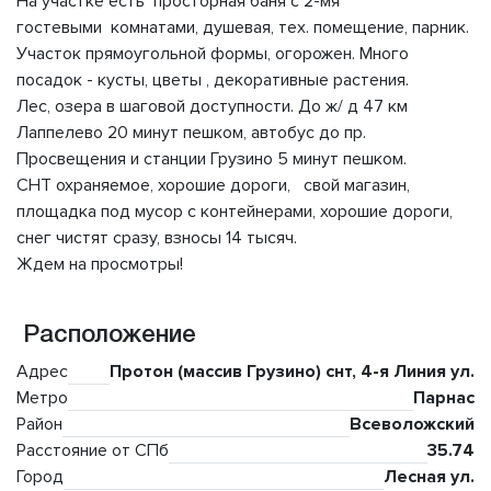
На участке есть просторная баня с 2-мя
гостевыми комнатами, душевая, тех. помещение, парник.
Участок прямоугольной формы, огорожен. Много
посадок - кусты, цветы , декоративные растения.
Лес, озера в шаговой доступности. До ж/ д 47 км
Лаппелево 20 минут пешком, автобус до пр.
Просвещения и станции Грузино 5 минут пешком.
СНТ охраняемое, хорошие дороги, свой магазин,
площадка под мусор с контейнерами, хорошие дороги,
снег чистят сразу, взносы 14 тысяч.
Ждем на просмотры!
Расположение
Адрес
Протон (массив Грузино) снт, 4-я Линия ул.
Метро
Парнас
Район
Всеволожский
Расстояние от СПб
35.74
Город
Лесная ул.