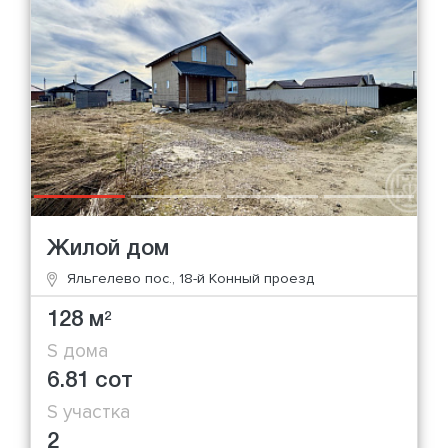
Жилой дом
Яльгелево пос., 18-й Конный проезд
128 м
2
S дома
6.81 сот
S участка
2