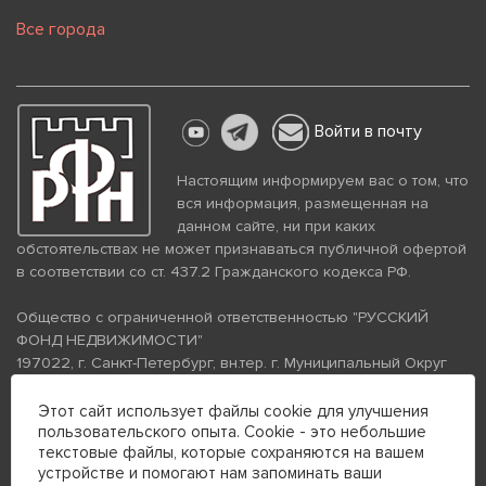
Все города
Войти в почту
Настоящим информируем вас о том, что
вся информация, размещенная на
данном сайте, ни при каких
обстоятельствах не может признаваться публичной офертой
в соответствии со ст. 437.2 Гражданского кодекса РФ.
Общество с ограниченной ответственностью "РУССКИЙ
ФОНД НЕДВИЖИМОСТИ"
197022, г. Санкт-Петербург, вн.тер. г. Муниципальный Округ
Аптекарский Остров, ул. Петропавловская, дом 8, литера А,
помещение 26Н, комната 103
Этот сайт использует файлы cookie для улучшения
пользовательского опыта. Cookie - это небольшие
ИНН 7813672570 КПП 781301001 ОГРН 1237800058870
текстовые файлы, которые сохраняются на вашем
Политика конфиденциальности
Политика обработки
устройстве и помогают нам запоминать ваши
персональных данных