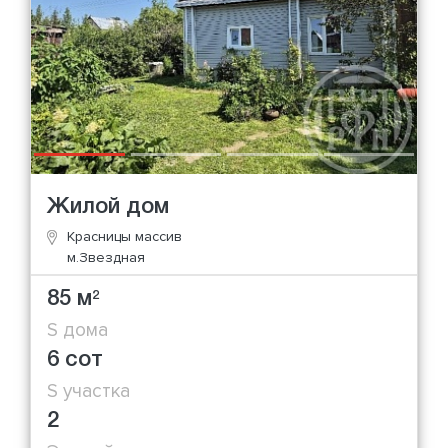
Жилой дом
Красницы массив
м.Звездная
85 м
2
S дома
6 сот
S участка
2