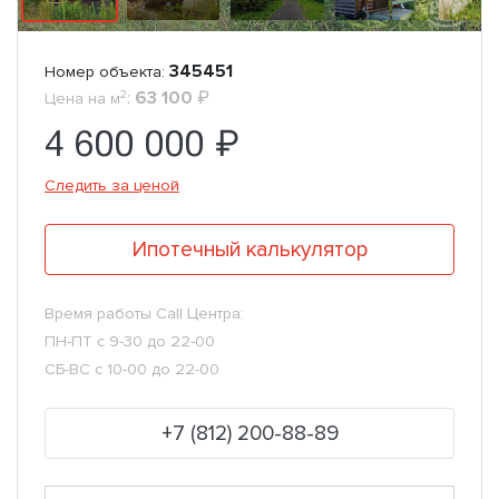
345451
Номер объекта:
2
:
63 100
₽
Цена на м
4 600 000 ₽
Следить за ценой
Ипотечный калькулятор
Время работы Call Центра:
ПН-ПТ с 9-30 до 22-00
СБ-ВС с 10-00 до 22-00
+7 (812) 200-88-89