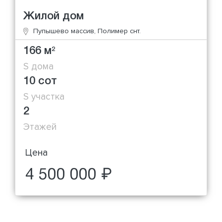
Жилой дом
Пупышево массив, Полимер снт.
166 м
2
S дома
10 сот
S участка
2
Этажей
Цена
4 500 000 ₽