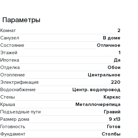
Параметры
Комнат
2
Санузел
В доме
Состояние
Отличное
Этажей
1
Ипотека
Да
Отделка
Обои
Отопление
Центральное
Электрификация
220
Водоснабжение
Центр. водопровод
Стены
Каркас
Крыша
Металлочерепица
Подъездные пути
Гравий
Размер дома
9 х13
Готовность
Готов
Фундамент
Столбы