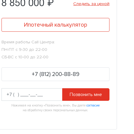
8 850 000 ₽
Следить за ценой
Ипотечный калькулятор
Время работы Call Центра:
ПН-ПТ с 9-30 до 22-00
СБ-ВС с 10-00 до 22-00
+7 (812) 200-88-89
Позвонить мне
Нажимая на кнопку «Позвонить мне», Вы даете
согласие
на обработку своих персональных данных.