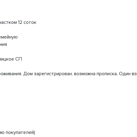
частком 12 соток
семейную
ния
илицкое СП
живания. Дом зарегистрирован, возможна прописка. Один вз
ию покупателей)