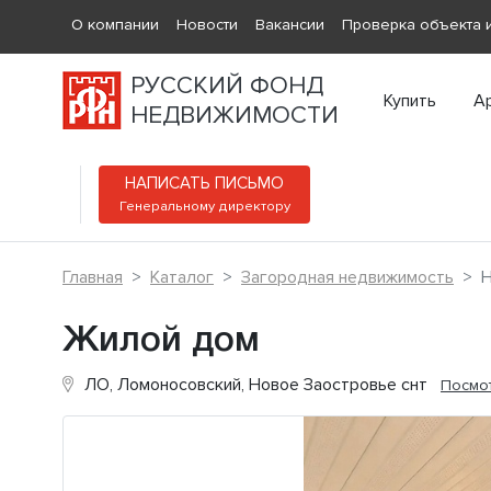
О компании
Новости
Вакансии
Проверка объекта и
РУССКИЙ ФОНД
Купить
А
НЕДВИЖИМОСТИ
НАПИСАТЬ ПИСЬМО
Генеральному директору
Главная
Каталог
Загородная недвижимость
Н
Жилой дом
ЛО, Ломоносовский, Новое Заостровье снт
Посмот