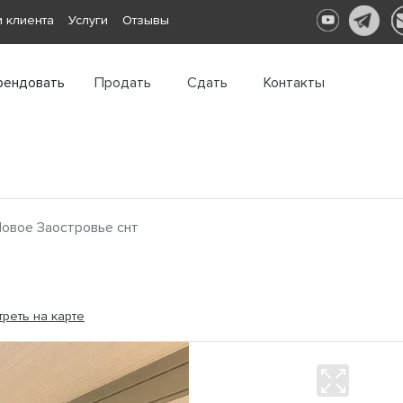
 клиента
Услуги
Отзывы
рендовать
Продать
Сдать
Контакты
овое Заостровье снт
реть на карте