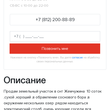
СБ-ВС с 10-00 до 22-00
+7 (812) 200-88-89
Позвонить мне
Нажимая на кнопку «Позвонить мне», Вы даете
согласие
на обработку
своих персональных данных.
Описание
Продам земельный участок в снт Жемчужина 10 соток
,сухой ,хороший ,в обрамлении соснового бора ,в
окружении нескольких озер ,рядом находиться
электрический столб ,очень хорошие соседи.,вся