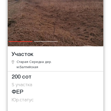
Участок
Старая Середка дер.
м.Балтийская
200 сот
S участка
ФЕР
Юр.статус