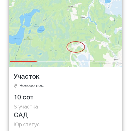
Участок
Чолово пос.
10 сот
S участка
САД
Юр.статус