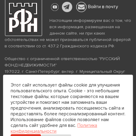
Войти в почту
Настоящим информируем вас о том, что
вся информация, размещенная на
данном сайте, ни при каких
обстоятельствах не может признаваться публичной офертой
в соответствии со ст. 437.2 Гражданского кодекса РФ.
Общество с ограниченной ответственностью "РУССКИЙ
ФОНД НЕДВИЖИМОСТИ"
197022, г. Санкт-Петербург, вн.тер. г. Муниципальный Округ
Аптекарский Остров, ул. Петропавловская, дом 8, литера А,
помещение 26Н, комната 103
Этот сайт использует файлы cookie для улучшения
пользовательского опыта. Cookie - это небольшие
ИНН 7813672570 КПП 781301001 ОГРН 1237800058870
текстовые файлы, которые сохраняются на вашем
Политика конфиденциальности
Политика обработки
устройстве и помогают нам запоминать ваши
персональных данных
предпочтения, анализировать посещаемость сайта и
Телефон для связи:
предоставлять более персонализированный контент.
+7 (812) 200-99-98
Использование файлов cookie позволяет нам
сделать сайт удобнее для вас.
Политика
+7 (812) 200-88-89
конфиденциальности