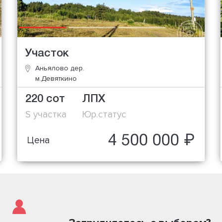
Участок
Аньялово дер.
м.Девяткино
220 сот
ЛПХ
S участка
Юр.статус
4 500 000 ₽
Цена