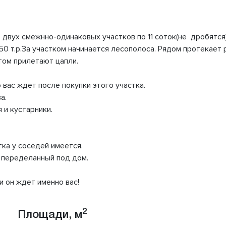
 двух смежнно-одинаковых участков по 11 соток(не дробятся
450 т.р.За участком начинается лесополоса. Рядом протекает
том прилетают цапли.
 вас ждет после покупки этого участка.
а.
 и кустарники.
тка у соседей имеется.
, переделанный под дом.
и он ждет именно вас!
2
Площади, м