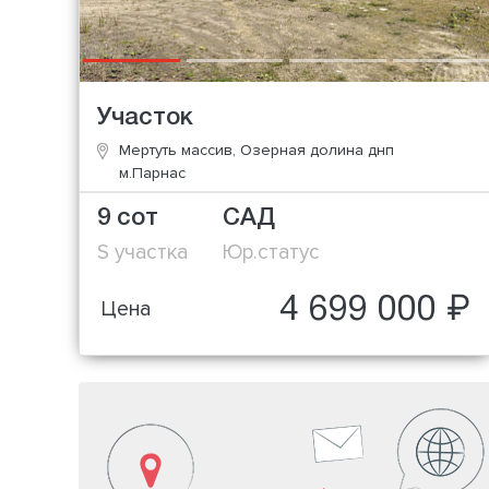
Участок
Мертуть массив, Озерная долина днп
м.Парнас
9 сот
САД
S участка
Юр.статус
4 699 000 ₽
Цена