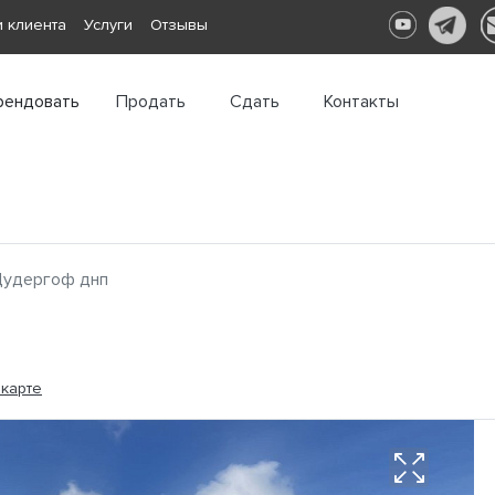
 клиента
Услуги
Отзывы
рендовать
Продать
Сдать
Контакты
удергоф днп
 карте