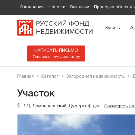
О компании
Новости
Вакансии
Проверка объекта и
РУССКИЙ ФОНД
Купить
А
НЕДВИЖИМОСТИ
НАПИСАТЬ ПИСЬМО
Генеральному директору
Главная
Каталог
Загородная недвижимость
Д
Участок
ЛО, Ломоносовский, Дудергоф днп
Посмотреть на