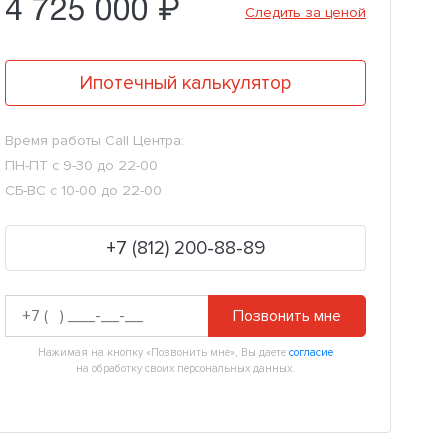
4 725 000 ₽
Следить за ценой
Ипотечный калькулятор
Время работы Call Центра:
ПН-ПТ с 9-30 до 22-00
СБ-ВС с 10-00 до 22-00
+7 (812) 200-88-89
Позвонить мне
Нажимая на кнопку «Позвонить мне», Вы даете
согласие
на обработку своих персональных данных.