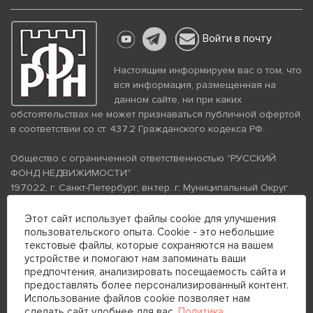
Войти в почту
Настоящим информируем вас о том, что
вся информация, размещенная на
данном сайте, ни при каких
обстоятельствах не может признаваться публичной офертой
в соответствии со ст. 437.2 Гражданского кодекса РФ.
Общество с ограниченной ответственностью "РУССКИЙ
ФОНД НЕДВИЖИМОСТИ"
197022, г. Санкт-Петербург, вн.тер. г. Муниципальный Округ
Аптекарский Остров, ул. Петропавловская, дом 8, литера А,
помещение 26Н, комната 103
Этот сайт использует файлы cookie для улучшения
пользовательского опыта. Cookie - это небольшие
ИНН 7813672570 КПП 781301001 ОГРН 1237800058870
текстовые файлы, которые сохраняются на вашем
Политика конфиденциальности
Политика обработки
устройстве и помогают нам запоминать ваши
персональных данных
предпочтения, анализировать посещаемость сайта и
Телефон для связи:
предоставлять более персонализированный контент.
+7 (812) 200-99-98
Использование файлов cookie позволяет нам
сделать сайт удобнее для вас.
Политика