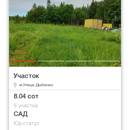
Участок
м.Улица Дыбенко
8.04 сот
S участка
САД
Юр.статус