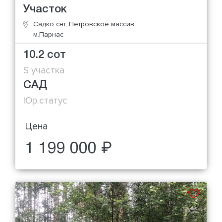
Участок
Садко снт, Петровское массив
м.Парнас
10.2 сот
S участка
САД
Юр.статус
Цена
1 199 000 ₽