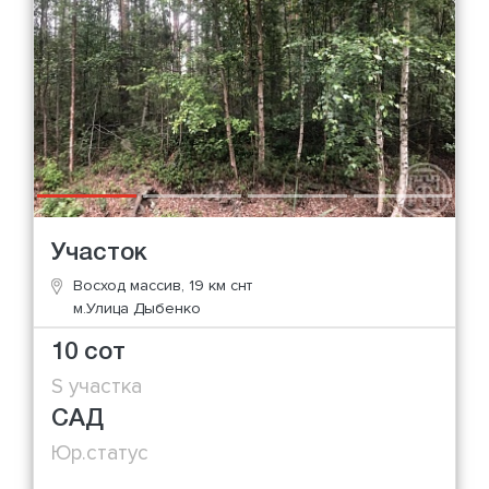
Участок
Восход массив, 19 км снт
м.Улица Дыбенко
10 сот
S участка
САД
Юр.статус