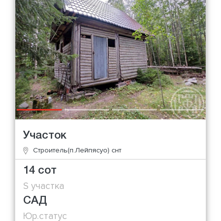
Участок
Строитель(п.Лейпясуо) снт
14 сот
S участка
САД
Юр.статус