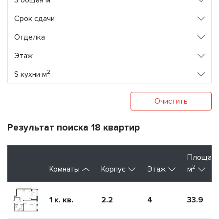
S общая м
Срок сдачи
Отделка
Этаж
2
S кухни м
Очистить
Результат поиска 18 квартир
Площад
2
Комнаты
Корпус
Этаж
м
1 к. кв.
2.2
4
33.9