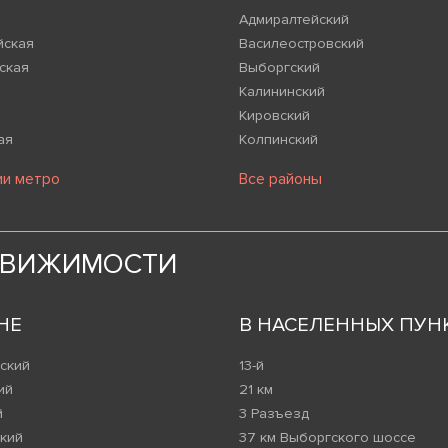
Адмиралтейский
йская
Василеостровский
ская
Выборгский
Калининский
Кировский
ая
Колпинский
ии метро
Все районы
ДВИЖИМОСТИ
НЕ
В НАСЕЛЕННЫХ ПУН
ский
13-й
ий
21 км
й
3 Разъезд
кий
37 км Выборгского шоссе