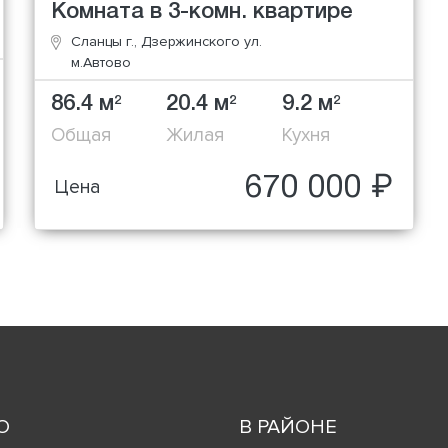
Комната в 3-комн. квартире
Сланцы г., Дзержинского ул.
м.Автово
86.4 м
20.4 м
9.2 м
2
2
2
Общая
Жилая
Кухня
670 000 ₽
Цена
О
В РАЙОНЕ