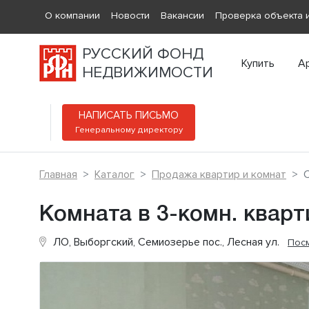
О компании
Новости
Вакансии
Проверка объекта и
РУССКИЙ ФОНД
Купить
А
НЕДВИЖИМОСТИ
НАПИСАТЬ ПИСЬМО
Генеральному директору
Главная
Каталог
Продажа квартир и комнат
С
Комната в 3-комн. кварт
ЛО, Выборгский, Семиозерье пос., Лесная ул.
Посм