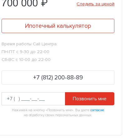
700 000 ₽
Следить за ценой
Ипотечный калькулятор
Время работы Call Центра:
ПН-ПТ с 9-30 до 22-00
СБ-ВС с 10-00 до 22-00
+7 (812) 200-88-89
Позвонить мне
Нажимая на кнопку «Позвонить мне», Вы даете
согласие
на обработку своих персональных данных.