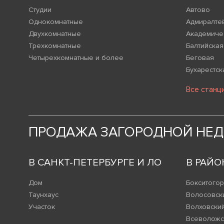
Студии
Автово
Однокомнатные
Адмиралте
Двухкомнатные
Академиче
Трехкомнатные
Балтийская
Четырехкомнатные и более
Беговая
Бухарестск
Все станц
ПРОДАЖА ЗАГОРОДНОЙ НЕ
В САНКТ-ПЕТЕРБУРГЕ И ЛО
В РАЙО
Дом
Бокситогор
Таунхаус
Волосовск
Участок
Волховски
Всеволожс