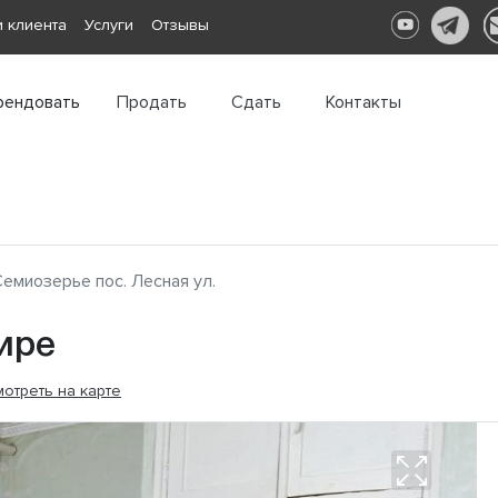
 клиента
Услуги
Отзывы
рендовать
Продать
Сдать
Контакты
емиозерье пос. Лесная ул.
ире
отреть на карте