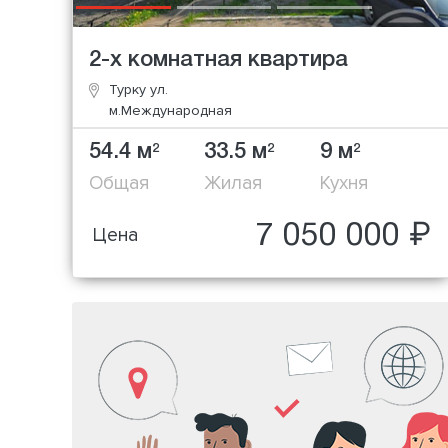
2-х комнатная квартира
Турку ул.
м.Международная
54.4 м
33.5 м
9 м
2
2
2
Общая
Жилая
Кухня
7 050 000 ₽
Цена