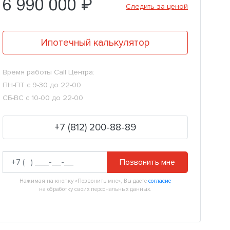
6 990 000 ₽
Следить за ценой
Ипотечный калькулятор
Время работы Call Центра:
ПН-ПТ с 9-30 до 22-00
СБ-ВС с 10-00 до 22-00
+7 (812) 200-88-89
Позвонить мне
Нажимая на кнопку «Позвонить мне», Вы даете
согласие
на обработку своих персональных данных.