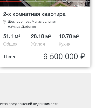
2-х комнатная квартира
Щеглово пос., Магистральная
м.Улица Дыбенко
51.1 м
28.18 м
10.78 м
2
2
2
Общая
Жилая
Кухня
6 500 000 ₽
Цена
жества предложений недвижимости