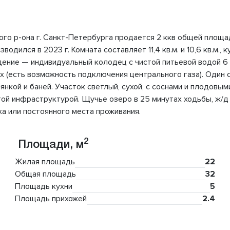
ного р-она г. Санкт-Петербурга продается 2 ккв общей площад
одился в 2023 г. Комната составляет 11,4 кв.м. и 10,6 кв.м., к
едение — индивидуальный колодец с чистой питьевой водой 6
х (есть возможность подключения центрального газа). Один со
янкой и баней. Участок светлый, сухой, с соснами и плодовы
ой инфраструктурой. Щучье озеро в 25 минутах ходьбы, ж/д 
а или постоянного места проживания.
2
Площади, м
Жилая площадь
22
Общая площадь
32
Площадь кухни
5
Площадь прихожей
2.4