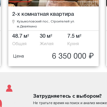
2-х комнатная квартира
Кузьмоловский пос., Строителей ул.
м.Девяткино
48.7 м
30 м
7.5 м
2
2
2
Общая
Жилая
Кухня
6 350 000 ₽
Цена
Затрудняетесь с выбором?
Не тратьте время на поиск и анализ мно