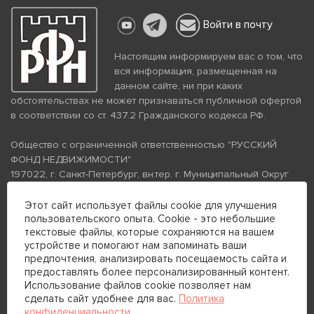
Войти в почту
Настоящим информируем вас о том, что
вся информация, размещенная на
данном сайте, ни при каких
обстоятельствах не может признаваться публичной офертой
в соответствии со ст. 437.2 Гражданского кодекса РФ.
Общество с ограниченной ответственностью "РУССКИЙ
ФОНД НЕДВИЖИМОСТИ"
197022, г. Санкт-Петербург, вн.тер. г. Муниципальный Округ
Аптекарский Остров, ул. Петропавловская, дом 8, литера А,
помещение 26Н, комната 103
Этот сайт использует файлы cookie для улучшения
пользовательского опыта. Cookie - это небольшие
ИНН 7813672570 КПП 781301001 ОГРН 1237800058870
текстовые файлы, которые сохраняются на вашем
Политика конфиденциальности
Политика обработки
устройстве и помогают нам запоминать ваши
персональных данных
предпочтения, анализировать посещаемость сайта и
Телефон для связи:
предоставлять более персонализированный контент.
+7 (812) 200-99-98
Использование файлов cookie позволяет нам
сделать сайт удобнее для вас.
Политика
+7 (812) 200-88-89
конфиденциальности