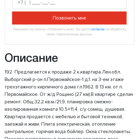
Позвонить мне
Нажимая на кнопку «Позвонить мне», Вы даете
согласие
на обработку
своих персональных данных.
Описание
192 Предлагается к продаже 2 к.квартира Лен.обл.
Выборгский р-он п.Первомайское-1 д.1. на 3-ем этаже
трехэтажного кирпичного дома г.п.1962. В 13 км. от п.
Первомайское. От ж/д Рощино (27 км).В квартире сделан
ремонт. Общ.32,2 кв.м./21,9, планировка смежно-
изолированная комната 10,5+11,4, с/у сомещ. душевая.
Квартира продается с мебелью и бытовой техникой,
заезжай и живи. Плита электрическая, отопление
центральное, горячая вода бойлер. Окна стеклопакеты.