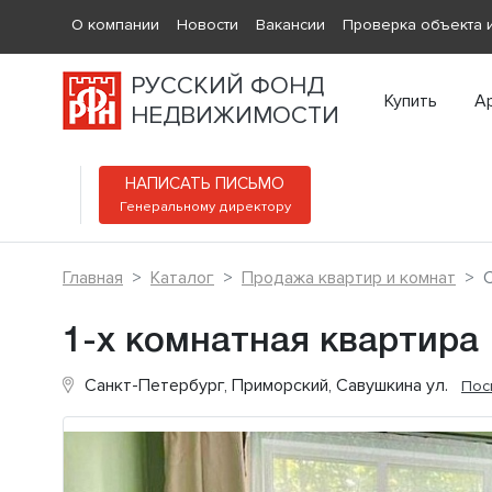
О компании
Новости
Вакансии
Проверка объекта и
РУССКИЙ ФОНД
Купить
А
НЕДВИЖИМОСТИ
НАПИСАТЬ ПИСЬМО
Генеральному директору
Главная
Каталог
Продажа квартир и комнат
С
1-х комнатная квартира
Санкт-Петербург, Приморский, Савушкина ул.
Пос