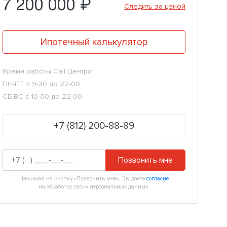
7 200 000 ₽
Следить за ценой
Ипотечный калькулятор
Время работы Call Центра:
ПН-ПТ с 9-30 до 22-00
СБ-ВС с 10-00 до 22-00
+7 (812) 200-88-89
Позвонить мне
Нажимая на кнопку «Позвонить мне», Вы даете
согласие
на обработку своих персональных данных.