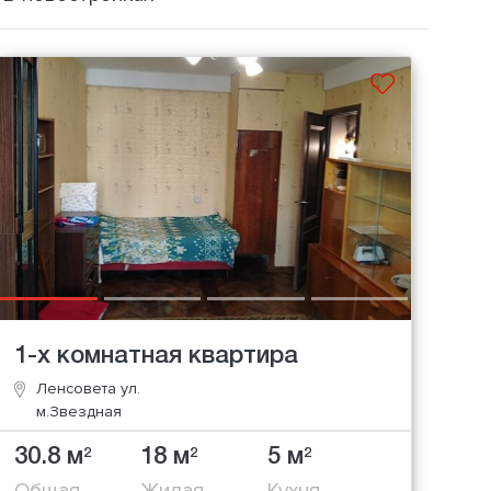
1-х комнатная квартира
Ленсовета ул.
м.Звездная
30.8 м
18 м
5 м
2
2
2
Общая
Жилая
Кухня