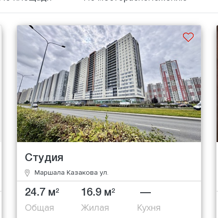
Студия
Маршала Казакова ул.
24.7 м
16.9 м
—
2
2
Общая
Жилая
Кухня