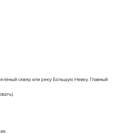
зелёный сквер или реку Большую Невку. Главный
вать).
ая.