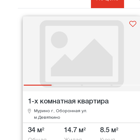
1-х комнатная квартира
Мурино г., Оборонная ул.
м.Девяткино
34 м
14.7 м
8.5 м
2
2
2
Общая
Жилая
Кухня