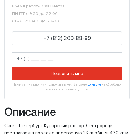
Время работы Call Центра:
ПН-ПТ с 9-30 до 22-00
СБ-ВС с 10-00 до 22-00
+7 (812) 200-88-89
Позвонить мне
Нажимая на кнопку «Позвонить мне», Вы даете
согласие
на обработку
своих персональных данных.
Описание
Санкт-Петербург Курортный р-н гор. Сестрорецк
предлагаем в продаже просторную 1 Ккв общ.м. 47,2 кв.м.