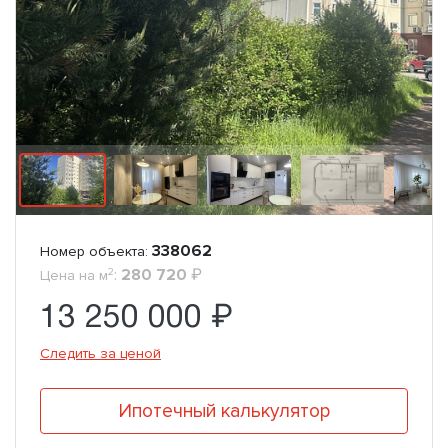
338062
Номер объекта:
2
:
280 720
₽
Цена на м
13 250 000 ₽
Следить за ценой
Ипотечный калькулятор