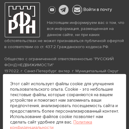
Войти в почту
Настоящим информируем вас о том, что
вся информация, размещенная на
данном сайте, ни при каких
обстоятельствах не может признаваться публичной офертой
в соответствии со ст. 437.2 Гражданского кодекса РФ.
Общество с ограниченной ответственностью "РУССКИЙ
ФОНД НЕДВИЖИМОСТИ"
197022, г. Санкт-Петербург, вн.тер. г. Муниципальный Округ
Аптекарский Остров, ул. Петропавловская, дом 8, литера А,
помещение 26Н, комната 103
Этот сайт использует файлы cookie для улучшения
пользовательского опыта. Cookie - это небольшие
ИНН 7813672570 КПП 781301001 ОГРН 1237800058870
текстовые файлы, которые сохраняются на вашем
Политика конфиденциальности
Политика обработки
устройстве и помогают нам запоминать ваши
персональных данных
предпочтения, анализировать посещаемость сайта и
Телефон для связи:
предоставлять более персонализированный контент.
+7 (812) 200-99-98
Использование файлов cookie позволяет нам
сделать сайт удобнее для вас.
Политика
+7 (812) 200-88-89
конфиденциальности