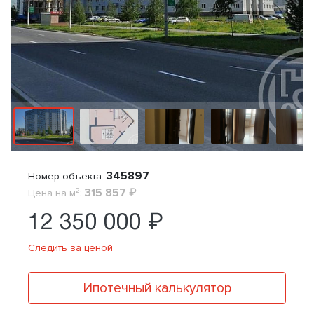
345897
Номер объекта:
2
:
315 857
₽
Цена на м
12 350 000 ₽
Следить за ценой
Ипотечный калькулятор