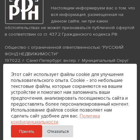
Настоящим информируем вас о том, что
вся информация, размещенная на
данном сайте, ни при каких
обстоятельствах не может признаваться публичной офертой
в соответствии со ст. 437.2 Гражданского кодекса РФ.
Общество с ограниченной ответственностью "РУССКИЙ
ФОНД НЕДВИЖИМОСТИ"
197022, г. Санкт-Петербург, вн.тер. г. Муниципальный Округ
Аптекарский Остров, ул. Петропавловская, дом 8, литера А,
помещение 26Н, комната 103
Этот сайт использует файлы cookie для улучшения
пользовательского опыта. Cookie - это небольшие
ИНН 7813672570 КПП 781301001 ОГРН 1237800058870
текстовые файлы, которые сохраняются на вашем
Политика конфиденциальности
Политика обработки
устройстве и помогают нам запоминать ваши
персональных данных
предпочтения, анализировать посещаемость сайта и
Телефон для связи:
предоставлять более персонализированный контент.
+7 (812) 200-99-98
Использование файлов cookie позволяет нам
сделать сайт удобнее для вас.
Политика
+7 (812) 200-88-89
конфиденциальности
Принять
Отказаться
Отправить сообщение