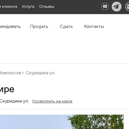
 клиента
Услуги
Отзывы
рендовать
Продать
Сдать
Контакты
омоносов г. Скуридина ул.
ире
 Скуридина ул.
Посмотреть на карте