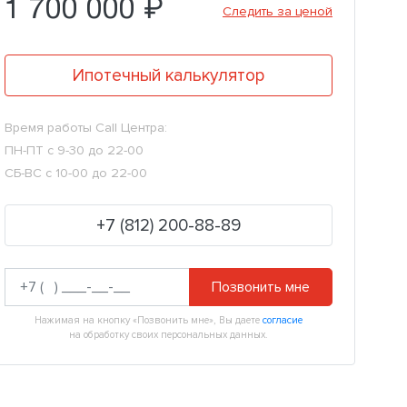
1 700 000 ₽
Следить за ценой
Ипотечный калькулятор
Время работы Call Центра:
ПН-ПТ с 9-30 до 22-00
СБ-ВС с 10-00 до 22-00
+7 (812) 200-88-89
Позвонить мне
Нажимая на кнопку «Позвонить мне», Вы даете
согласие
на обработку своих персональных данных.