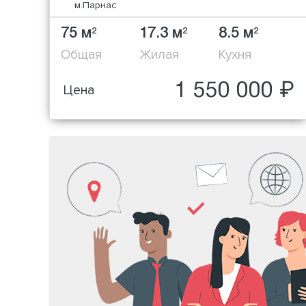
м.Парнас
75 м
17.3 м
8.5 м
2
2
2
Общая
Жилая
Кухня
1 550 000 ₽
Цена