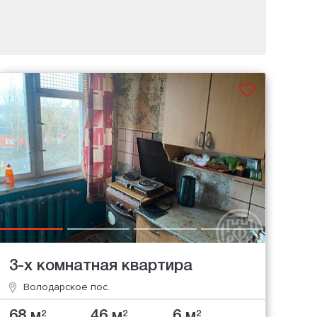
3-х комнатная квартира
Володарское пос.
68 м
46 м
6 м
2
2
2