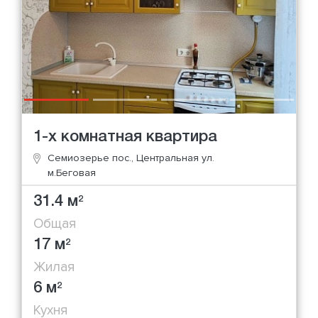
1-х комнатная квартира
Семиозерье пос., Центральная ул.
м.Беговая
31.4 м
2
Общая
17 м
2
Жилая
6 м
2
Кухня