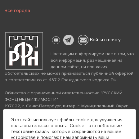
Все города
Войти в почту
Настоящим информируем вас о том, что
вся информация, размещенная на
данном сайте, ни при каких
обстоятельствах не может признаваться публичной офертой
в соответствии со ст. 437.2 Гражданского кодекса РФ.
Общество с ограниченной ответственностью "РУССКИЙ
ФОНД НЕДВИЖИМОСТИ"
197022, г. Санкт-Петербург, вн.тер. г. Муниципальный Округ
Аптекарский Остров, ул. Петропавловская, дом 8, литера А,
помещение 26Н, комната 103
Этот сайт использует файлы cookie для улучшения
пользовательского опыта. Cookie - это небольшие
ИНН 7813672570 КПП 781301001 ОГРН 1237800058870
текстовые файлы, которые сохраняются на вашем
Политика конфиденциальности
Политика обработки
устройстве и помогают нам запоминать ваши
персональных данных