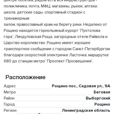
центре посёлка, рядом есть вся инфраструктура -
поликлиника, почта, МФЦ, магазины, рынок, аптеки,
школа, детские сады, спортивный стадион с
тренажерным
залом, православный храм на берегу реки. Недалеко от
Рощино находится горнолыжный курорт `Пухтолова
гора`, Линдуловская Роща, загородные отели Райвола и
Царство-королевство. Рощино имеет хорошее
транспортное сообщение с городом Санкт-Петербургом
благодаря скоростной электричке Ласточка, маршрутке
680 до станции метро` Проспект Просвещения`.
Расположение
Адрес
Рощино пос., Садовая ул., 9А
Метро
Беговая
Район
Выборгский
Город
Рощино
Регион
Ленинградская область