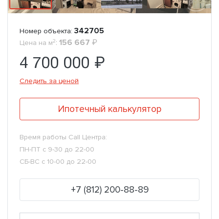
342705
Номер объекта:
2
:
156 667
₽
Цена на м
4 700 000 ₽
Следить за ценой
Ипотечный калькулятор
Время работы Call Центра:
ПН-ПТ с 9-30 до 22-00
СБ-ВС с 10-00 до 22-00
+7 (812) 200-88-89