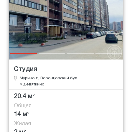
Студия
Мурино г., Воронцовский бул.
м.Девяткино
20.4 м
2
Общая
14 м
2
Жилая
2