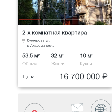
2-х комнатная квартира
Бутлерова ул.
м.Академическая
53.5 м
32 м
10 м
2
2
2
Общая
Жилая
Кухня
16 700 000 ₽
Цена