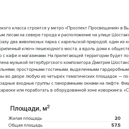
окого класса строится у метро «Проспект Просвещения» в В
йным лесам на севере города и расположение на улице Шоста
разу два живописных парка с карельской природой, один из 
рипичный ключ» пешеходного моста, а вдоль дома к обществ
р с кафе и магазинами. На прилегающей территории будет п
влена музыкой петербургского композитора Дмитрия Шостак
альнями, просторными гостиными, выделенными гардеробными
игры во дворе любую из четырёх тематических площадок — п
радные входные группы с панорамными окнами на лифте. Фиш
 караоке или поработать в оборудованной зоне коворкинга. 
2
Площади, м
Жилая площадь
20
Общая площадь
57.5