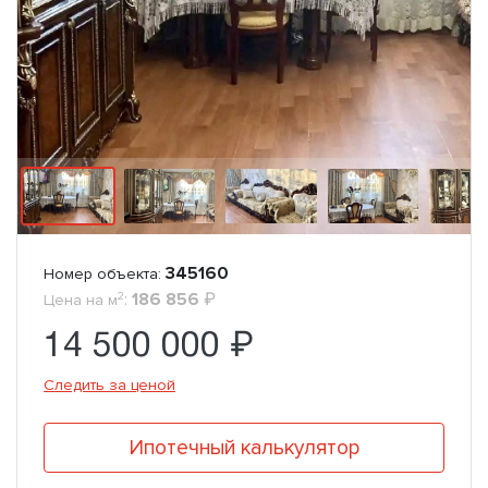
345160
Номер объекта:
2
:
186 856
₽
Цена на м
14 500 000 ₽
Следить за ценой
Ипотечный калькулятор