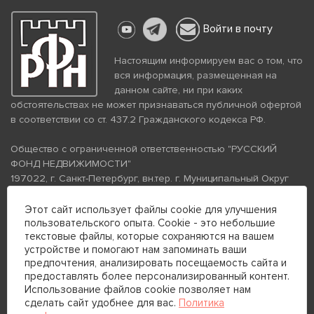
Войти в почту
Настоящим информируем вас о том, что
вся информация, размещенная на
данном сайте, ни при каких
обстоятельствах не может признаваться публичной офертой
в соответствии со ст. 437.2 Гражданского кодекса РФ.
Общество с ограниченной ответственностью "РУССКИЙ
ФОНД НЕДВИЖИМОСТИ"
197022, г. Санкт-Петербург, вн.тер. г. Муниципальный Округ
Аптекарский Остров, ул. Петропавловская, дом 8, литера А,
помещение 26Н, комната 103
Этот сайт использует файлы cookie для улучшения
пользовательского опыта. Cookie - это небольшие
ИНН 7813672570 КПП 781301001 ОГРН 1237800058870
текстовые файлы, которые сохраняются на вашем
Политика конфиденциальности
Политика обработки
устройстве и помогают нам запоминать ваши
персональных данных
предпочтения, анализировать посещаемость сайта и
Телефон для связи:
предоставлять более персонализированный контент.
+7 (812) 200-99-98
Использование файлов cookie позволяет нам
сделать сайт удобнее для вас.
Политика
+7 (812) 200-88-89