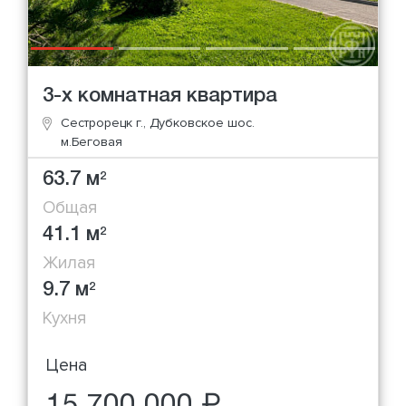
3-х комнатная квартира
Сестрорецк г., Дубковское шос.
м.Беговая
63.7 м
2
Общая
41.1 м
2
Жилая
9.7 м
2
Кухня
Цена