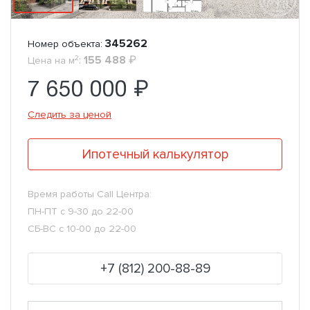
345262
Номер объекта:
2
:
155 488
₽
Цена на м
7 650 000 ₽
Следить за ценой
Ипотечный калькулятор
Время работы Call Центра:
ПН-ПТ с 9-30 до 22-00
СБ-ВС с 10-00 до 22-00
+7 (812) 200-88-89