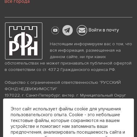
Все города
Войти в почту
Настоящим информируем вас о том, что
вся информация, размещенная на
данном сайте, ни при каких
обстоятельствах не может признаваться публичной офертой
в соответствии со ст. 437.2 Гражданского кодекса РФ.
Общество с ограниченной ответственностью "РУССКИЙ
ФОНД НЕДВИЖИМОСТИ"
197022, г. Санкт-Петербург, вн.тер. г. Муниципальный Округ
Аптекарский Остров, ул. Петропавловская, дом 8, литера А,
помещение 26Н, комната 103
Этот сайт использует файлы cookie для улучшения
пользовательского опыта. Cookie - это небольшие
ИНН 7813672570 КПП 781301001 ОГРН 1237800058870
текстовые файлы, которые сохраняются на вашем
Политика конфиденциальности
Политика обработки
устройстве и помогают нам запоминать ваши
персональных данных
предпочтения, анализировать посещаемость сайта и
Телефон для связи: