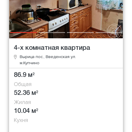
4-х комнатная квартира
Вырица пос., Введенская ул.
м.Купчино
86.9 м
2
Общая
52.36 м
2
Жилая
10.04 м
2
Кухня