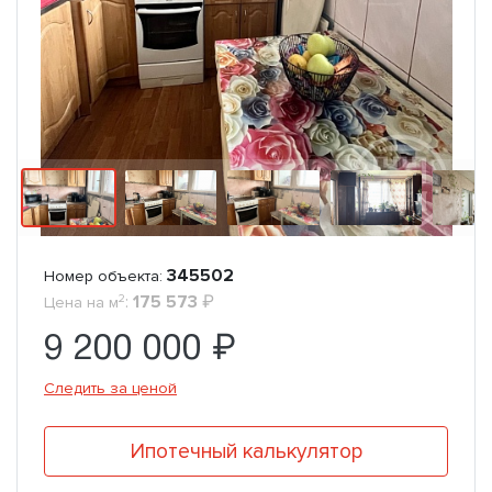
345502
Номер объекта:
2
:
175 573
₽
Цена на м
9 200 000 ₽
Следить за ценой
Ипотечный калькулятор