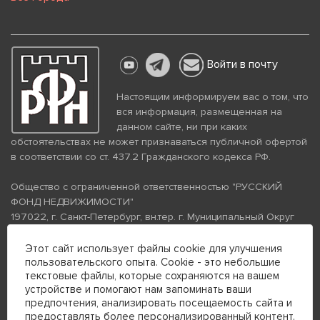
Войти в почту
Настоящим информируем вас о том, что
вся информация, размещенная на
данном сайте, ни при каких
обстоятельствах не может признаваться публичной офертой
в соответствии со ст. 437.2 Гражданского кодекса РФ.
Общество с ограниченной ответственностью "РУССКИЙ
ФОНД НЕДВИЖИМОСТИ"
197022, г. Санкт-Петербург, вн.тер. г. Муниципальный Округ
Аптекарский Остров, ул. Петропавловская, дом 8, литера А,
помещение 26Н, комната 103
Этот сайт использует файлы cookie для улучшения
пользовательского опыта. Cookie - это небольшие
ИНН 7813672570 КПП 781301001 ОГРН 1237800058870
текстовые файлы, которые сохраняются на вашем
Политика конфиденциальности
Политика обработки
устройстве и помогают нам запоминать ваши
персональных данных
предпочтения, анализировать посещаемость сайта и
Телефон для связи:
предоставлять более персонализированный контент.