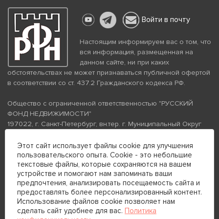
Войти в почту
Настоящим информируем вас о том, что
вся информация, размещенная на
данном сайте, ни при каких
обстоятельствах не может признаваться публичной офертой
в соответствии со ст. 437.2 Гражданского кодекса РФ.
Общество с ограниченной ответственностью "РУССКИЙ
ФОНД НЕДВИЖИМОСТИ"
197022, г. Санкт-Петербург, вн.тер. г. Муниципальный Округ
Аптекарский Остров, ул. Петропавловская, дом 8, литера А,
помещение 26Н, комната 103
Этот сайт использует файлы cookie для улучшения
ИНН 7813672570 КПП 781301001 ОГРН 1237800058870
пользовательского опыта. Cookie - это небольшие
текстовые файлы, которые сохраняются на вашем
Политика конфиденциальности
Политика обработки
устройстве и помогают нам запоминать ваши
персональных данных
предпочтения, анализировать посещаемость сайта и
Телефон для связи:
предоставлять более персонализированный контент.
+7 (812) 200-99-98
Использование файлов cookie позволяет нам
сделать сайт удобнее для вас.
Политика
+7 (812) 200-88-89