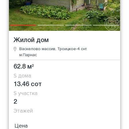
Жилой дом
Васкелово массив, Троицкое-4 снт.
м.Парнас
62.8 м
2
S дома
13.46 сот
S участка
2
Этажей
Цена