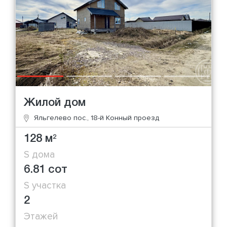
Жилой дом
Яльгелево пос., 18-й Конный проезд
128 м
2
S дома
6.81 сот
S участка
2
Этажей