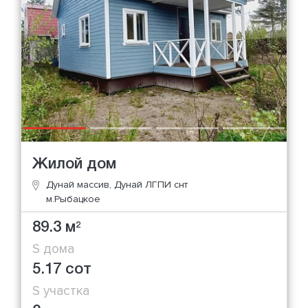
Жилой дом
Дунай массив, Дунай ЛГПИ снт
м.Рыбацкое
89.3 м
2
S дома
5.17 сот
S участка