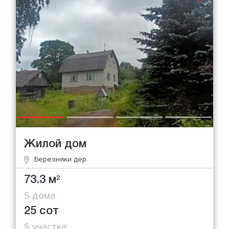
Жилой дом
Березняки дер.
73.3 м
2
S дома
25 сот
S участка