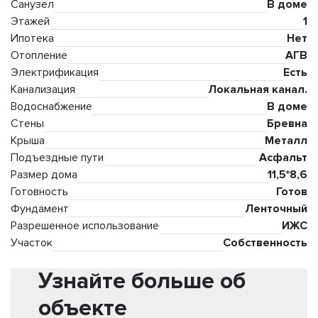
Санузел
В доме
Этажей
1
Ипотека
Нет
Отопление
АГВ
Электрификация
Есть
Канализация
Локальная канал.
Водоснабжение
В доме
Стены
Бревна
Крыша
Металл
Подъездные пути
Асфальт
Размер дома
11,5*8,6
Готовность
Готов
Фундамент
Ленточный
Разрешенное использование
ИЖС
Участок
Собственность
Узнайте больше об
объекте