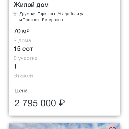
Жилой дом
Дружная Горка пгт., Усадебная ул.
м.Проспект Ветеранов
70 м
2
S дома
15 сот
S участка
1
Этажей
Цена
2 795 000 ₽