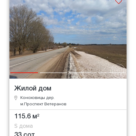
Жилой дом
Коноховицы дер.
м.Проспект Ветеранов
115.6 м
2
S дома
33 сот