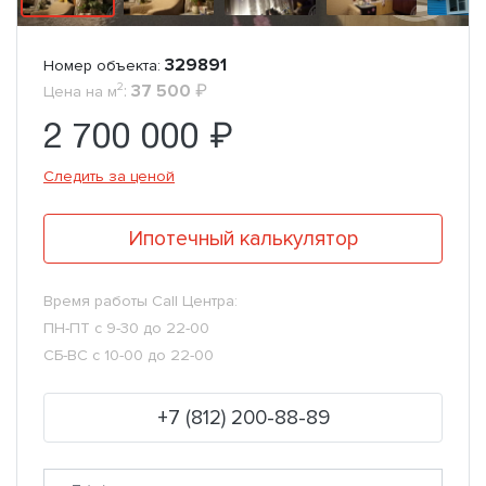
329891
Номер объекта:
2
:
37 500
₽
Цена на м
2 700 000 ₽
Следить за ценой
Ипотечный калькулятор
Время работы Call Центра:
ПН-ПТ с 9-30 до 22-00
СБ-ВС с 10-00 до 22-00
+7 (812) 200-88-89