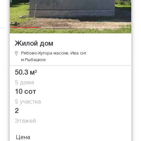
Жилой дом
Рябово-Хутора массив, Ива снт.
м.Рыбацкое
50.3 м
2
S дома
10 сот
S участка
2
Этажей
Цена