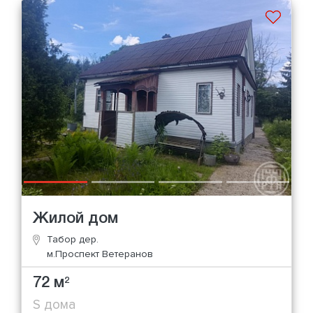
Жилой дом
Табор дер.
м.Проспект Ветеранов
72 м
2
S дома