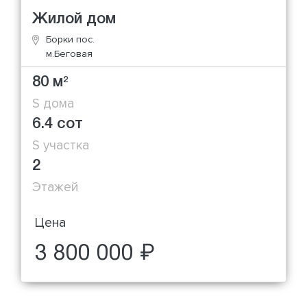
Жилой дом
Борки пос.
м.Беговая
80 м
2
S дома
6.4 сот
S участка
2
Этажей
Цена
3 800 000 ₽