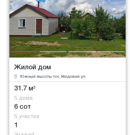
Жилой дом
Южные высоты тсн, Медовая ул.
31.7 м
2
S дома
6 сот
S участка
1
Этажей