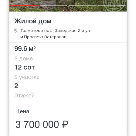
Жилой дом
Толмачево пос., Заводская 2-я ул.
м.Проспект Ветеранов
99.6 м
2
S дома
12 сот
S участка
2
Этажей
Цена
3 700 000 ₽