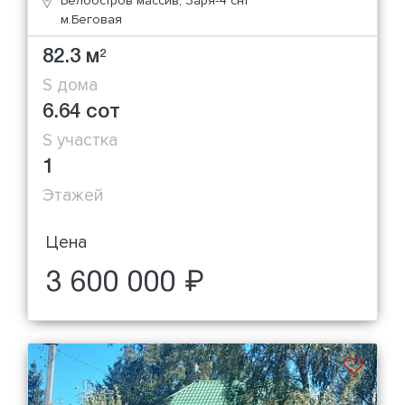
Белоостров массив, Заря-4 снт
м.Беговая
82.3 м
2
S дома
6.64 сот
S участка
1
Этажей
Цена
3 600 000 ₽