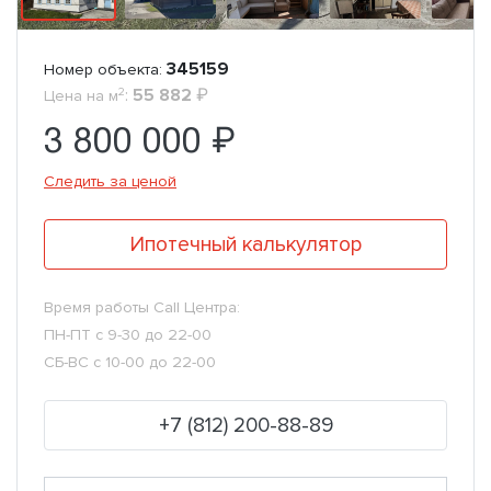
345159
Номер объекта:
2
:
55 882
₽
Цена на м
3 800 000 ₽
Следить за ценой
Ипотечный калькулятор
Время работы Call Центра:
ПН-ПТ с 9-30 до 22-00
СБ-ВС с 10-00 до 22-00
+7 (812) 200-88-89