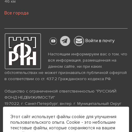
46 км
Все города
Войти в почту
Настоящим информируем вас о том, что
вся информация, размещенная на
данном сайте, ни при каких
обстоятельствах не может признаваться публичной офертой
в соответствии со ст. 437.2 Гражданского кодекса РФ.
Общество с ограниченной ответственностью "РУССКИЙ
ФОНД НЕДВИЖИМОСТИ"
197022, г. Санкт-Петербург, вн.тер. г. Муниципальный Округ
Аптекарский Остров, ул. Петропавловская, дом 8, литера А,
помещение 26Н, комната 103
Этот сайт использует файлы cookie для улучшения
пользовательского опыта. Cookie - это небольшие
ИНН 7813672570 КПП 781301001 ОГРН 1237800058870
текстовые файлы, которые сохраняются на вашем
Политика конфиденциальности
Политика обработки