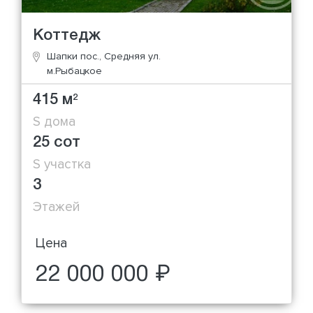
Коттедж
Шапки пос., Средняя ул.
м.Рыбацкое
415 м
2
S дома
25 сот
S участка
3
Этажей
Цена
22 000 000 ₽