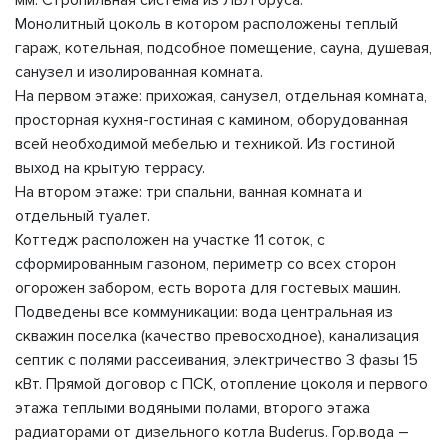
мм. Стропильная система из ЛВЛ бруса.
Монолитный цоколь в котором расположены теплый
гараж, котельная, подсобное помещение, сауна, душевая,
санузел и изолированная комната.
На первом этаже: прихожая, санузел, отдельная комната,
просторная кухня-гостиная с камином, оборудованная
всей необходимой мебелью и техникой. Из гостиной
выход на крытую террасу.
На втором этаже: три спальни, ванная комната и
отдельный туалет.
Коттедж расположен на участке 11 соток, с
сформированным газоном, периметр со всех сторон
огорожен забором, есть ворота для гостевых машин.
Подведены все коммуникации: вода центральная из
скважин поселка (качество превосходное), канализация
септик с полями рассеивания, электричество 3 фазы 15
кВт. Прямой договор с ПСК, отопление цоколя и первого
этажа теплыми водяными полами, второго этажа
радиаторами от дизельного котла Вudеrus. Гор.вода –