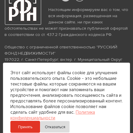
Настоящим информируем вас о том, что
вся информация, размещенная на
данном сайте, ни при каких
обстоятельствах не может признаваться публичной офертой
в соответствии со ст. 437.2 Гражданского кодекса РФ.
Общество с ограниченной ответственностью "РУССКИЙ
ФОНД НЕДВИЖИМОСТИ"
197022, г. Санкт-Петербург, вн.тер. г. Муниципальный Округ
Аптекарский Остров, ул. Петропавловская, дом 8, литера А,
помещение 26Н, комната 103
Этот сайт использует файлы cookie для улучшения
ИНН 7813672570 КПП 781301001 ОГРН 1237800058870
пользовательского опыта. Cookie - это небольшие
текстовые файлы, которые сохраняются на вашем
Политика конфиденциальности
Политика обработки
устройстве и помогают нам запоминать ваши
персональных данных
предпочтения, анализировать посещаемость сайта и
Телефон для связи:
предоставлять более персонализированный контент.
+7 (812) 200-99-98
Использование файлов cookie позволяет нам
сделать сайт удобнее для вас.
Политика
+7 (812) 200-88-89
конфиденциальности
Принять
Отказаться
Отправить сообщение