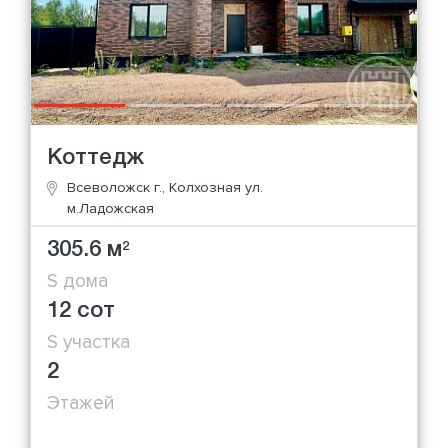
Коттедж
Всеволожск г., Колхозная ул.
м.Ладожская
305.6 м
2
S дома
12 сот
S участка
2
Этажей