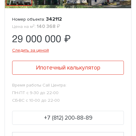
342112
Номер объекта:
2
:
140 368
₽
Цена на м
29 000 000 ₽
Следить за ценой
Ипотечный калькулятор
Время работы Call Центра:
ПН-ПТ с 9-30 до 22-00
СБ-ВС с 10-00 до 22-00
+7 (812) 200-88-89