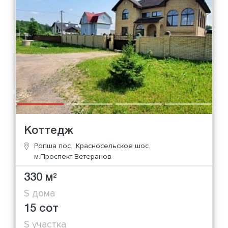
Коттедж
Ропша пос., Красносельское шос.
м.Проспект Ветеранов
330 м
2
S дома
15 сот
S участка