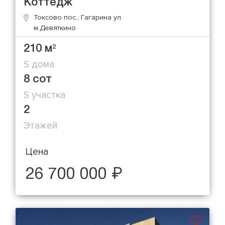
Коттедж
Токсово пос., Гагарина ул.
м.Девяткино
210 м
2
S дома
8 сот
S участка
2
Этажей
Цена
26 700 000 ₽