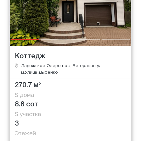
Коттедж
Ладожское Озеро пос., Ветеранов ул.
м.Улица Дыбенко
270.7 м
2
S дома
8.8 сот
S участка
3
Этажей